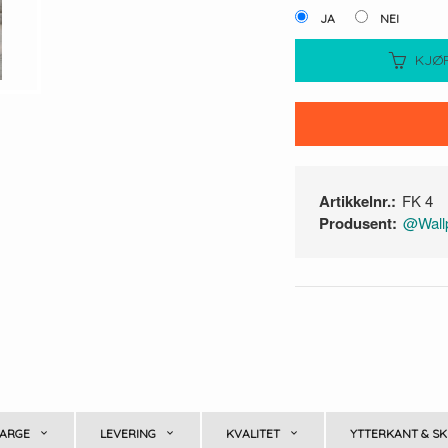
JA
NEI
KJØ
Artikkelnr.:
FK 4
Produsent:
@Wallp
ARGE
LEVERING
KVALITET
YTTERKANT & SK