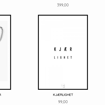
Pris
399,00
LES MER
R
KJÆRLIGHET
Pris
99,00