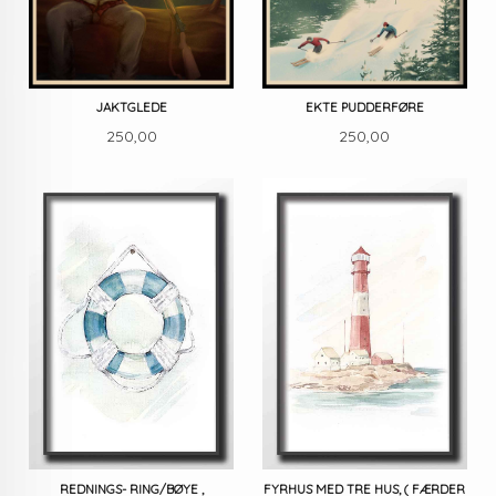
JAKTGLEDE
EKTE PUDDERFØRE
Pris
Pris
250,00
250,00
REDNINGS- RING/BØYE ,
FYRHUS MED TRE HUS, ( FÆRDER