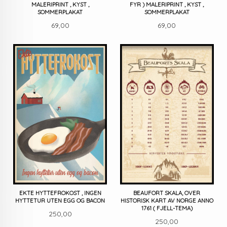
MALERIPRINT , KYST ,
FYR ) MALERIPRINT , KYST ,
SOMMERPLAKAT
SOMMERPLAKAT
Pris
Pris
69,00
69,00
EKTE HYTTEFROKOST , INGEN
BEAUFORT SKALA, OVER
HYTTETUR UTEN EGG OG BACON
HISTORISK KART AV NORGE ANNO
1761 ( FJELL-TEMA)
Pris
250,00
Pris
250,00