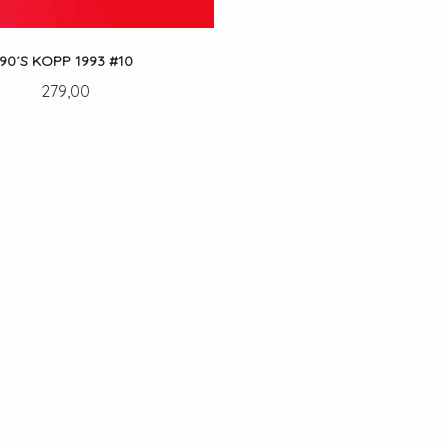
90´S KOPP 1993 #10
Pris
279,00
LES MER