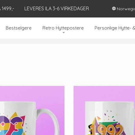
1499,-
LEVERES ILA 3-6 VIRKEDAGER
Norwegi
Bestselgere
Retro Hyttepostere
Personlige Hytte- 