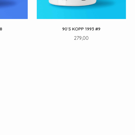
8
90´S KOPP 1993 #9
Pris
279,00
LES MER