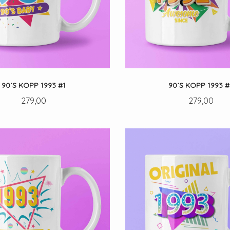
90´S KOPP 1993 #1
90´S KOPP 1993 #
Pris
Pris
279,00
279,00
LES MER
LES MER