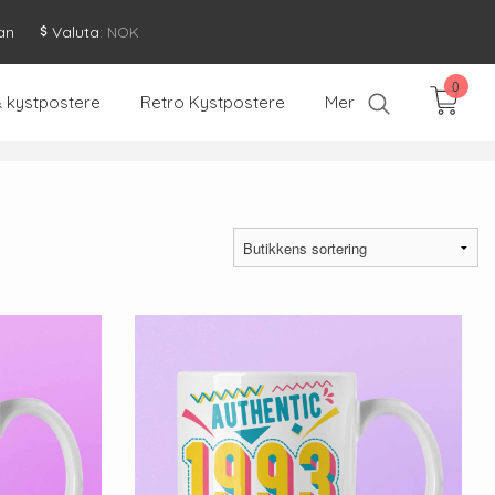
an
Valuta
: NOK
0
& kystpostere
Retro Kystpostere
Mer