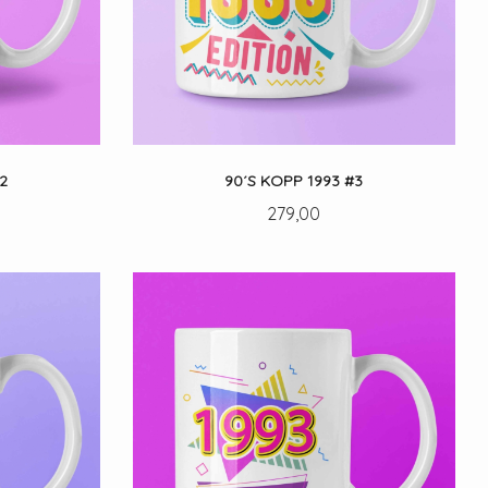
2
90´S KOPP 1993 #3
Pris
279,00
LES MER