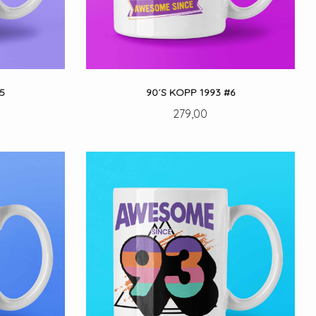
5
90´S KOPP 1993 #6
Pris
279,00
LES MER