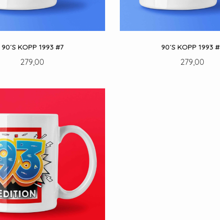
90´S KOPP 1993 #7
90´S KOPP 1993 #
Pris
Pris
279,00
279,00
LES MER
LES MER