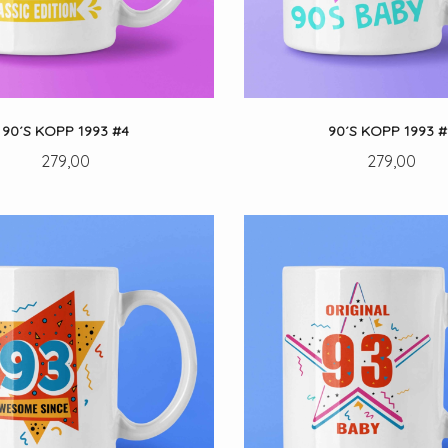
90´S KOPP 1993 #4
90´S KOPP 1993 #
Pris
Pris
279,00
279,00
LES MER
LES MER