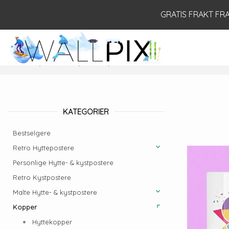
Gå
Lukk
GRATIS FRAKT FRA 
til
innholdet
PRODUKTER
FORSIDE
KOPPER
90´S
1993 KOPPER
KATEGORIER
Bestselgere
Retro Hyttepostere
Personlige Hytte- & kystpostere
Retro Kystpostere
Malte Hytte- & kystpostere
Kopper
Hyttekopper