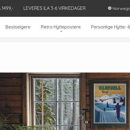
1499,-
LEVERES ILA 3-6 VIRKEDAGER
Norwegi
Bestselgere
Retro Hyttepostere
Personlige Hytte- 