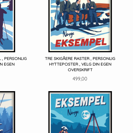
L , PERSONLIG
TRE SKIGÅERE RASTER , PERSONLIG
IN EGEN
HYTTEPOSTER , VELG DIN EGEN
OVERSKRIFT
Pris
499,00
LES MER