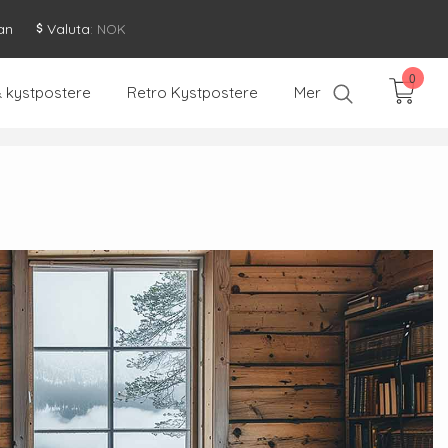
an
Valuta
: NOK
0
& kystpostere
Retro Kystpostere
Mer