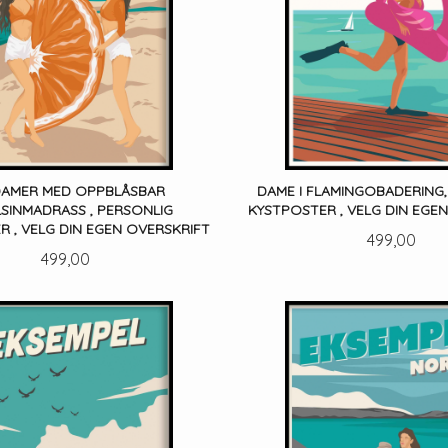
DAMER MED OPPBLÅSBAR
DAME I FLAMINGOBADERING,
SINMADRASS , PERSONLIG
KYSTPOSTER , VELG DIN EGE
 , VELG DIN EGEN OVERSKRIFT
Pris
499,00
Pris
499,00
LES MER
LES MER