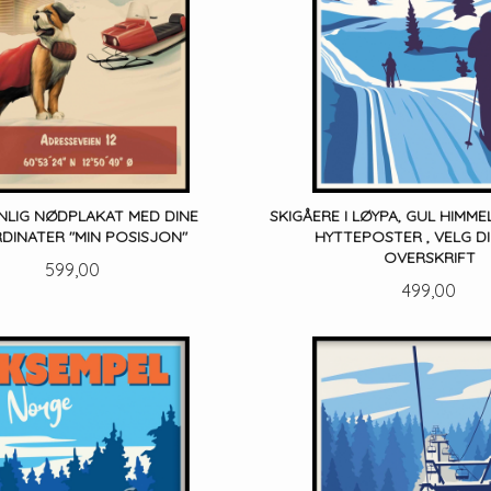
NLIG NØDPLAKAT MED DINE
SKIGÅERE I LØYPA, GUL HIMME
DINATER "MIN POSISJON"
HYTTEPOSTER , VELG D
OVERSKRIFT
Pris
599,00
Pris
499,00
LES MER
LES MER