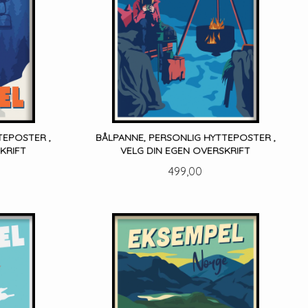
TEPOSTER ,
BÅLPANNE, PERSONLIG HYTTEPOSTER ,
KRIFT
VELG DIN EGEN OVERSKRIFT
Pris
499,00
LES MER