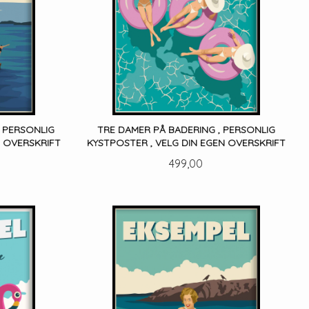
, PERSONLIG
TRE DAMER PÅ BADERING , PERSONLIG
N OVERSKRIFT
KYSTPOSTER , VELG DIN EGEN OVERSKRIFT
Pris
499,00
LES MER