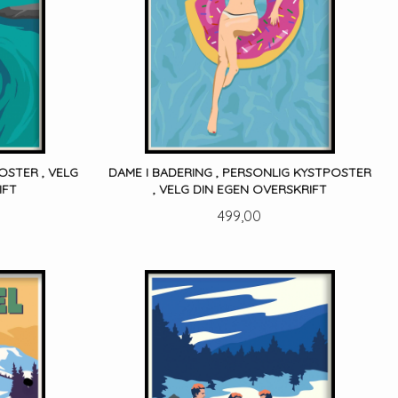
OSTER , VELG
DAME I BADERING , PERSONLIG KYSTPOSTER
IFT
, VELG DIN EGEN OVERSKRIFT
Pris
499,00
LES MER