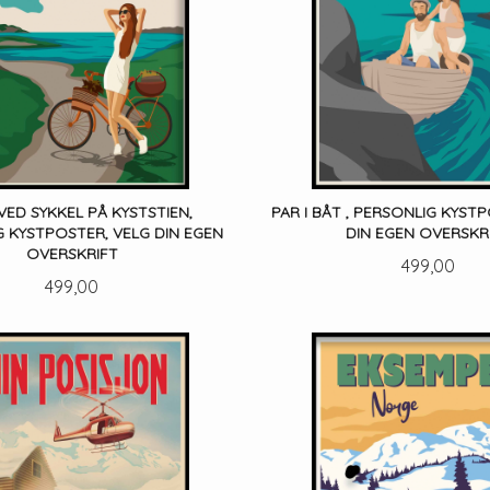
VED SYKKEL PÅ KYSTSTIEN,
PAR I BÅT , PERSONLIG KYSTP
 KYSTPOSTER, VELG DIN EGEN
DIN EGEN OVERSKR
OVERSKRIFT
Pris
499,00
Pris
499,00
LES MER
LES MER