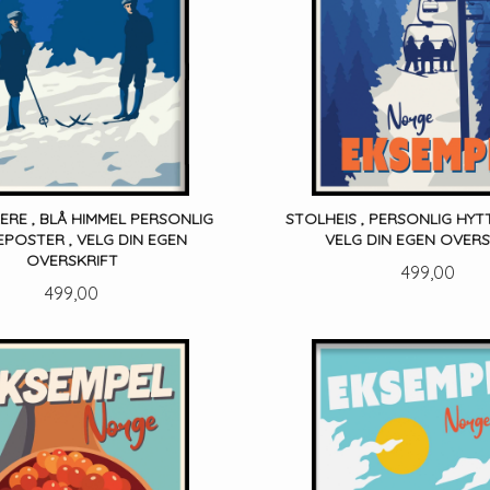
ERE , BLÅ HIMMEL PERSONLIG
STOLHEIS , PERSONLIG HYT
POSTER , VELG DIN EGEN
VELG DIN EGEN OVERS
OVERSKRIFT
Pris
499,00
Pris
499,00
LES MER
LES MER