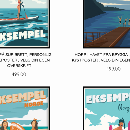
PÅ SUP BRETT, PERSONLIG
HOPP I HAVET FRA BRYGGA 
POSTER , VELG DIN EGEN
KYSTPOSTER , VELG DIN EGE
OVERSKRIFT
Pris
499,00
Pris
499,00
LES MER
LES MER