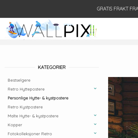
Gå
Lukk
GRATIS FRAKT FRA 
til
innholdet
PRODUKTER
FORSIDE
PERSONLIGE HYTTE- & KYSTPOSTERE
KATEGORIER
Bestselgere
Retro Hyttepostere
Personlige Hytte- & kystpostere
Retro Kystpostere
Malte Hytte- & kystpostere
Kopper
Fotokolleksjoner Retro