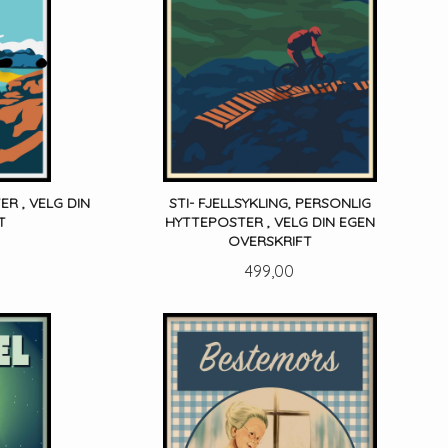
ER , VELG DIN
STI- FJELLSYKLING, PERSONLIG
T
HYTTEPOSTER , VELG DIN EGEN
OVERSKRIFT
Pris
499,00
LES MER