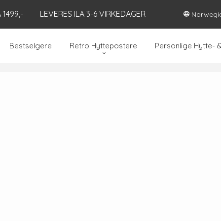
1499,-
LEVERES ILA 3-6 VIRKEDAGER
Norwegi
Bestselgere
Retro Hyttepostere
Personlige Hytte- 