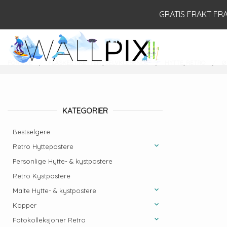
Gå
Lukk
GRATIS FRAKT FRA 
til
innholdet
PRODUKTER
FORSIDE
FLASKEETIKETTER , SELVKLEBENDE
HYTTE, RETRO
Ø
KATEGORIER
Bestselgere
Retro Hyttepostere
Personlige Hytte- & kystpostere
Retro Kystpostere
Malte Hytte- & kystpostere
Kopper
Fotokolleksjoner Retro