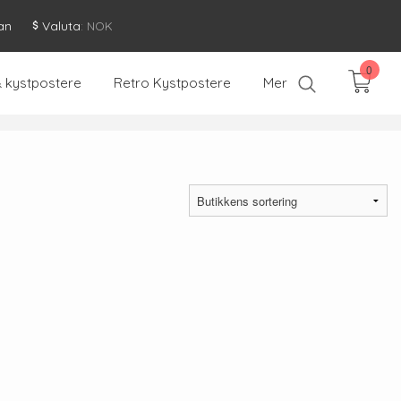
an
Valuta
: NOK
0
& kystpostere
Retro Kystpostere
Mer