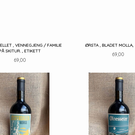
LLET , VENNEGJENG / FAMILIE
ØRSTA , BLADET MOLLA,
PÅ SKITUR. , ETIKETT
Pris
69,00
Pris
69,00
KJØP
KJØP