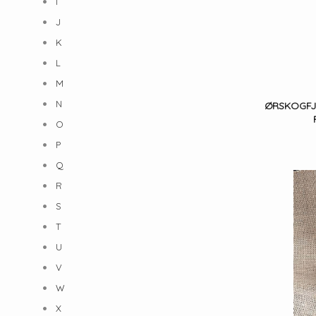
I
J
K
L
M
N
ØRSKOGFJE
O
P
Q
R
S
T
U
V
W
X