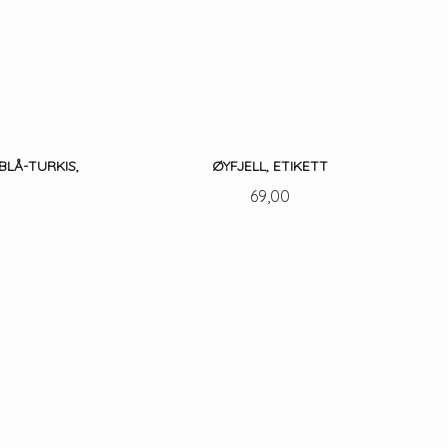
BLÅ-TURKIS,
ØYFJELL, ETIKETT
Pris
69,00
KJØP