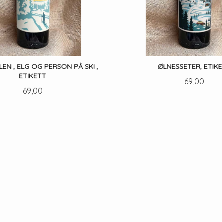
EN , ELG OG PERSON PÅ SKI ,
ØLNESSETER, ETIK
ETIKETT
Pris
69,00
Pris
69,00
LES MER
LES MER