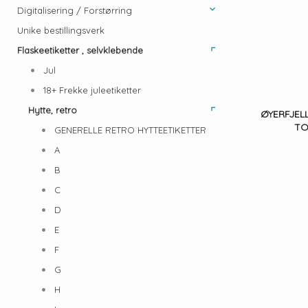
Digitalisering / Forstørring
Unike bestillingsverk
Flaskeetiketter , selvklebende
Jul
18+ Frekke juleetiketter
Hytte, retro
ØYERFJEL
TO
GENERELLE RETRO HYTTEETIKETTER
A
B
C
D
E
F
G
H