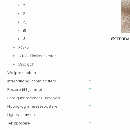
Y
Z
Æ
Ø
ØSTERDAL
Å
Påske
17.MAI-Flaskeetiketter
Disc golf
Wallpix-klubben
International cabin posters
Postere til hjemmet
Ferdig innrammet illustrasjon
Hobby-og interessepostere
Hytteskilt av eik
Tekstpostere