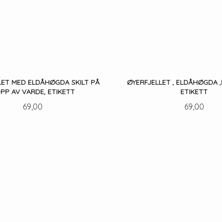
LET MED ELDÅHØGDA SKILT PÅ
ØYERFJELLET , ELDÅHØGDA ,
PP AV VARDE, ETIKETT
ETIKETT
Pris
Pris
69,00
69,00
KJØP
KJØP