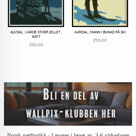
ALVDAL , VARDE STORFJELLET ,
AURDAL , MANN I BUNAD PÅ SKI
NATT
Pris
250,00
Pris
250,00
Norsk nettbutikk - Leveres i løpet av 3-6 virkedager