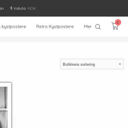
an
Valuta
: NOK
0
& kystpostere
Retro Kystpostere
Mer