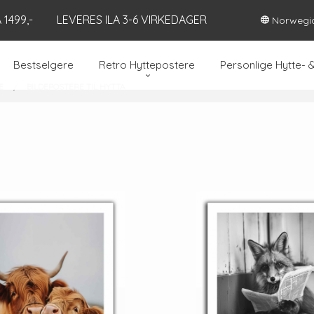
1499,-
LEVERES ILA 3-6 VIRKEDAGER
Norwegi
Bestselgere
Retro Hyttepostere
Personlige Hytte- 
E
BILDEPOSTERE TIL HYTTA