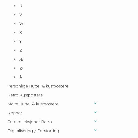
U
V
W
X
Y
Z
Æ
Ø
Å
Personlige Hytte- & kystpostere
Retro Kystpostere
Malte Hytte- & kystpostere
Kopper
Fotokolleksjoner Retro
Digitalisering / Forstørring