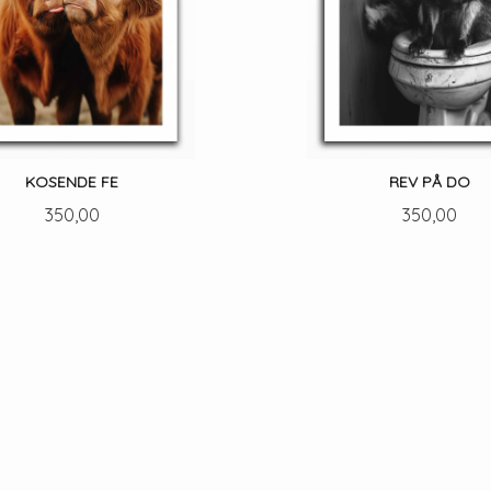
KOSENDE FE
REV PÅ DO
Pris
Pris
350,00
350,00
LES MER
LES MER