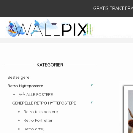
Gå
Lukk
GRATIS FRAKT FRA 
til
innholdet
PRODUKTER
FORSIDE
RETRO HYTTEPOSTERE
GENERELLE RETRO HYTTEPOSTER
KATEGORIER
Bestselgere
Retro Hyttepostere
A-Å ALLE POSTERE
GENERELLE RETRO HYTTEPOSTERE
Retro tekstpostere
Retro Portretter
Retro artsy