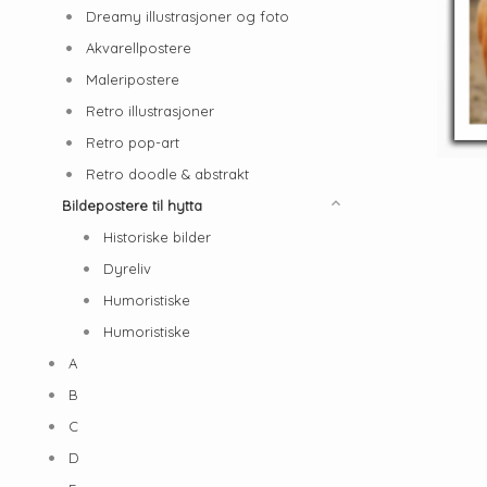
Dreamy illustrasjoner og foto
Akvarellpostere
Maleripostere
Retro illustrasjoner
Retro pop-art
Retro doodle & abstrakt
Bildepostere til hytta
Historiske bilder
Dyreliv
Humoristiske
Humoristiske
A
B
C
D