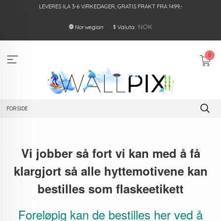
Gå
LEVERES ILA 3-6 VIRKEDAGER, GRATIS FRAKT FRA 1499,-
til
innholdet
: NOK
Norwegian
Valuta
0
FORSIDE
Vi jobber så fort vi kan med å få
klargjort så alle hyttemotivene kan
bestilles som flaskeetikett
Foreløpig kan de bestilles her ved å