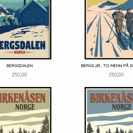
BERGSDALEN
BERGSJØ , TO MENN PÅ SK
Pris
Pris
250,00
250,00
LES MER
LES MER