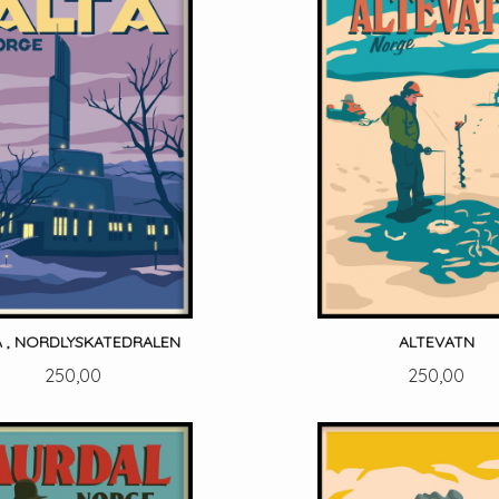
A , NORDLYSKATEDRALEN
ALTEVATN
Pris
Pris
250,00
250,00
LES MER
LES MER