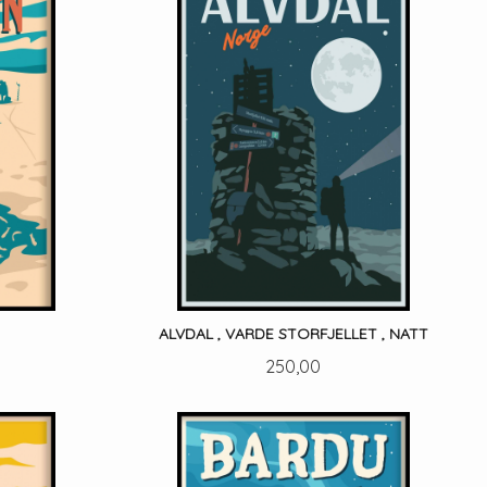
ALVDAL , VARDE STORFJELLET , NATT
Pris
250,00
LES MER