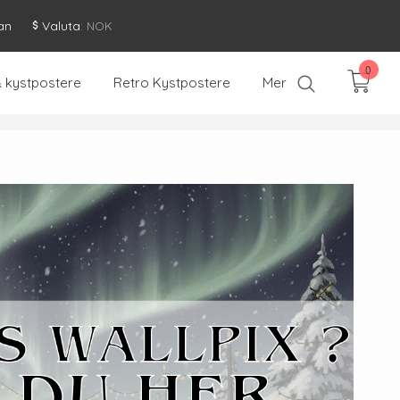
an
Valuta
: NOK
0
& kystpostere
Retro Kystpostere
Mer