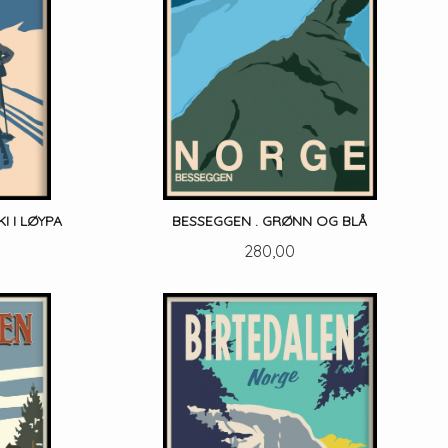
I I LØYPA
BESSEGGEN . GRØNN OG BLÅ
Pris
280,00
LES MER