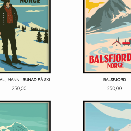
L , MANN I BUNAD PÅ SKI
BALSFJORD
Pris
Pris
250,00
250,00
LES MER
LES MER