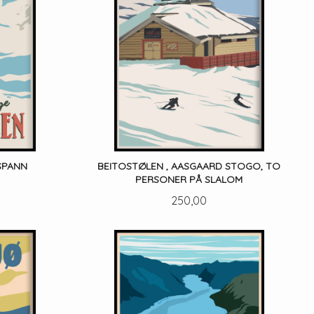
SPANN
BEITOSTØLEN , AASGAARD STOGO, TO
PERSONER PÅ SLALOM
Pris
250,00
LES MER