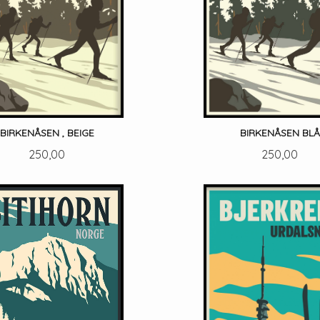
BIRKENÅSEN , BEIGE
BIRKENÅSEN BLÅ
Pris
Pris
250,00
250,00
LES MER
LES MER