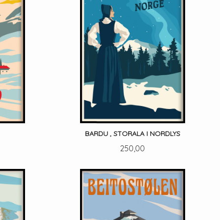
BARDU , STORALA I NORDLYS
Pris
250,00
LES MER