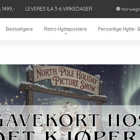
1499,-
LEVERES ILA 3-6 VIRKEDAGER
Norwegi
Bestselgere
Retro Hyttepostere
Personlige Hytte- 