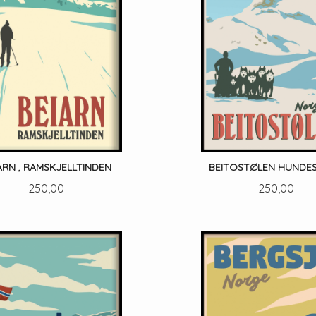
ARN , RAMSKJELLTINDEN
BEITOSTØLEN HUNDE
Pris
Pris
250,00
250,00
LES MER
LES MER