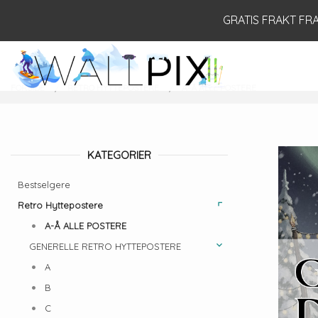
Gå
Lukk
GRATIS FRAKT FRA 
til
innholdet
PRODUKTER
FORSIDE
RETRO HYTTEPOSTERE
A-Å ALLE POSTERE
KATEGORIER
Bestselgere
Retro Hyttepostere
A-Å ALLE POSTERE
GENERELLE RETRO HYTTEPOSTERE
A
B
C