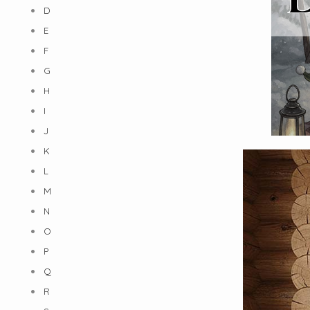
D
E
F
G
H
I
J
K
L
M
N
O
P
Q
R