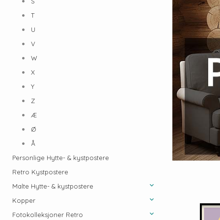
S
T
U
V
W
X
Y
Z
Æ
Ø
Å
Personlige Hytte- & kystpostere
Retro Kystpostere
Malte Hytte- & kystpostere
Kopper
Fotokolleksjoner Retro