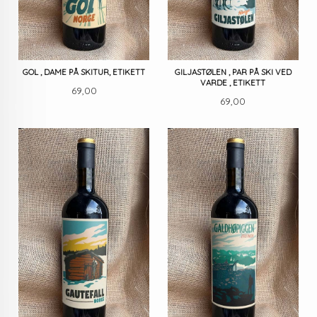
GOL , DAME PÅ SKITUR, ETIKETT
GILJASTØLEN , PAR PÅ SKI VED
VARDE , ETIKETT
Pris
69,00
Pris
69,00