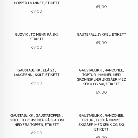
HOPPER I VANNET, ETIKETT
Pris
69,00
Pris
69,00
GJØVIK , TO MENN PÅ SKI,
GAUTEFALL SYKKEL, ETIKETT
ETIKETT
Pris
69,00
Pris
69,00
GAUSTABLIKK , BLÅ 23 ,
GAUSTABLIKK , RANDONEE,
LANGRENN , SKILT, ETIKETT
TOPTUR , HIMMEL MED
GRØNNSKJÆR ,SKIGÅER MED
Pris
69,00
SEKK OG SKI, ETIKETT
Pris
69,00
GAUSTABLIKK , GAUSTATOPPEN ,
GAUSTABLIKK , RANDONEE,
SKILT , TO PERSONER PÅ SLALOM
TOPTUR , LYSBLÅ HIMMEL.
NED FRA TOPPEN, ETIKETT
SKIGÅER MED SEKK OG SKI,
ETIKETT
Pris
69,00
Pris
69,00