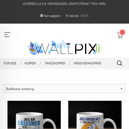
Gå
LEVERES ILA 3-6 VIRKEDAGER, GRATIS FRAKT FRA 1499,-
til
innholdet
: NOK
Norwegian
Valuta
0
FORSIDE
KOPPER
YRKESKOPPER
HÅNDVERKKOPPER