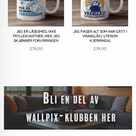
JEG ER LÅSESMED, IKKE
JEG FIKSER ALT SOM HAR GÅTT I
TRYLLEKUNSTNER, MEN JEG
VRANGLÅS ( UTENOM
SKJØNNER FORVIRRINGEN
KJERRINGA)
Pris
Pris
279,00
279,00