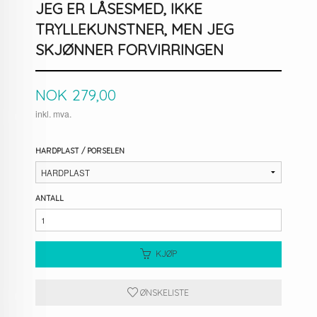
JEG ER LÅSESMED, IKKE
TRYLLEKUNSTNER, MEN JEG
SKJØNNER FORVIRRINGEN
Pris
NOK
279,00
inkl. mva.
HARDPLAST / PORSELEN
ANTALL
KJØP
ØNSKELISTE