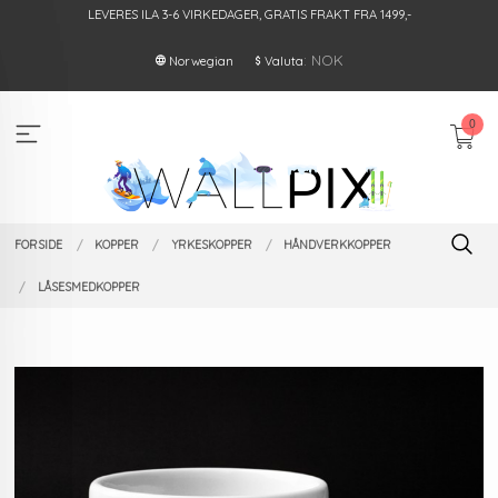
Gå
LEVERES ILA 3-6 VIRKEDAGER, GRATIS FRAKT FRA 1499,-
til
innholdet
: NOK
Norwegian
Valuta
0
FORSIDE
KOPPER
YRKESKOPPER
HÅNDVERKKOPPER
LÅSESMEDKOPPER