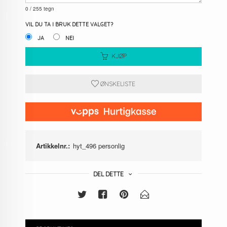
0
/ 255 tegn
VIL DU TA I BRUK DETTE VALGET?
JA
NEI
KJØP
ØNSKELISTE
Artikkelnr.:
hyt_496 personlig
DEL DETTE