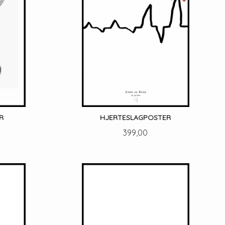
R
HJERTESLAGPOSTER
Pris
399,00
LES MER