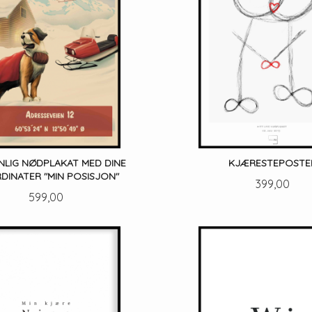
NLIG NØDPLAKAT MED DINE
KJÆRESTEPOSTE
DINATER "MIN POSISJON"
Pris
399,00
Pris
599,00
LES MER
LES MER