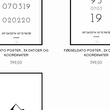
ATO POSTER , 3X DATOER OG
FØDSELDATO POSTER , 2X
KOORDINATER
KOORDINATER
Pris
Pris
399,00
399,00
LES MER
LES MER