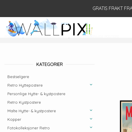
Gå
Lukk
GRATIS FRAKT FRA 
til
innholdet
PRODUKTER
FORSIDE
PERSONLIGE POSTERE
ALLE PERSONLIGE POSTERE
KATEGORIER
Bestselgere
Retro Hyttepostere
Personlige Hytte- & kystpostere
Retro Kystpostere
Malte Hytte- & kystpostere
Kopper
Fotokolleksjoner Retro