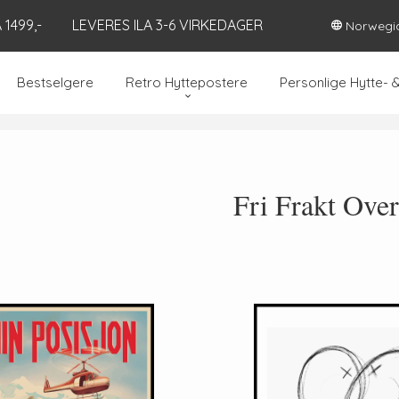
1499,-
LEVERES ILA 3-6 VIRKEDAGER
Norwegi
Bestselgere
Retro Hyttepostere
Personlige Hytte- 
Fri Frakt Over