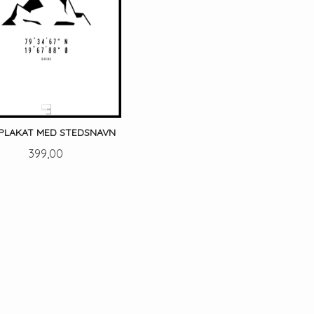
PLAKAT MED STEDSNAVN
Pris
399,00
LES MER