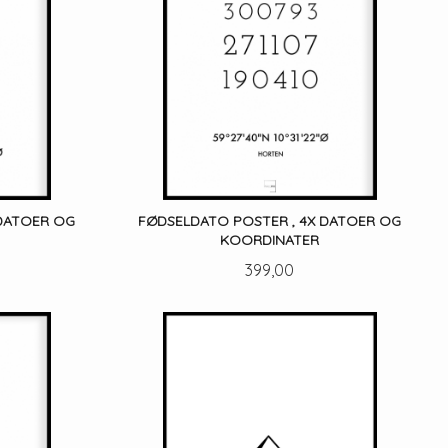
 DATOER OG
FØDSELDATO POSTER , 4X DATOER OG
KOORDINATER
Pris
399,00
LES MER