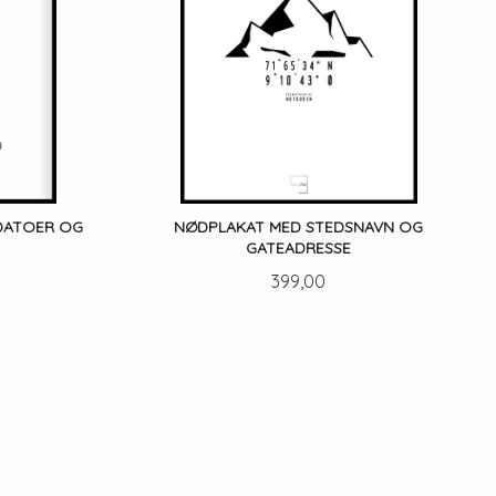
 DATOER OG
NØDPLAKAT MED STEDSNAVN OG
GATEADRESSE
Pris
399,00
LES MER