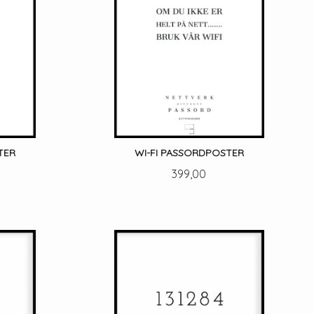
TER
WI-FI PASSORDPOSTER
Pris
399,00
LES MER