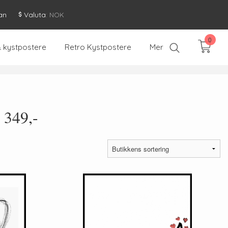
an
Valuta
: NOK
0
& kystpostere
Retro Kystpostere
Mer
 349,-