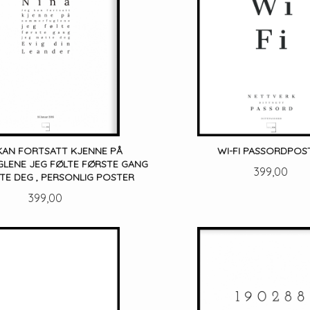
 KAN FORTSATT KJENNE PÅ
WI-FI PASSORDPOS
LENE JEG FØLTE FØRSTE GANG
Pris
399,00
TE DEG , PERSONLIG POSTER
Pris
399,00
LES MER
LES MER