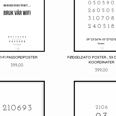
I-FI PASSORDPOSTER
FØDSELDATO POSTER , 5X
KOORDINATER
Pris
399,00
Pris
399,00
LES MER
LES MER