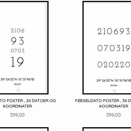
LES MER
LES MER
TO POSTER , 2X DATOER OG
FØDSELDATO POSTER , 3X 
KOORDINATER
KOORDINATER
Pris
Pris
399,00
399,00
LES MER
LES MER