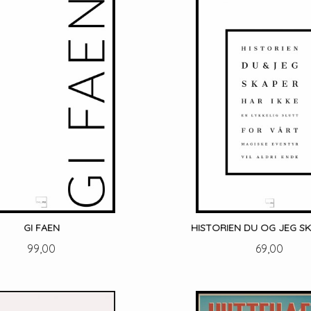
GI FAEN
HISTORIEN DU OG JEG SKAP
Pris
Pris
99,00
69,00
LES MER
LES MER