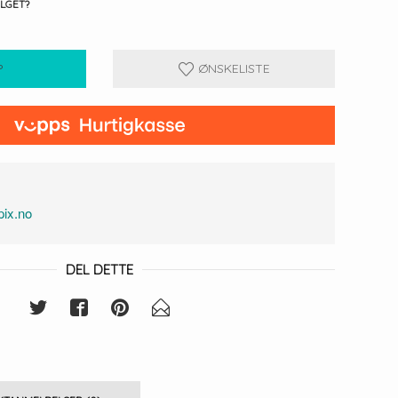
ALGET?
P
ØNSKELISTE
ix.no
DEL DETTE