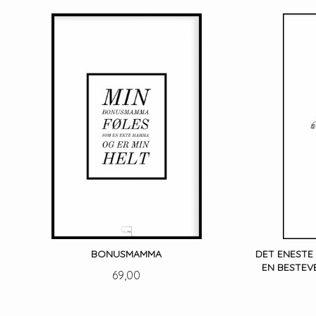
LES MER
BONUSMAMMA
DET ENESTE
EN BESTEV
Pris
69,00