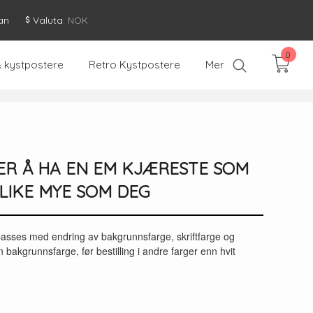
an
Valuta
: NOK
0
& kystpostere
Retro Kystpostere
Mer
ER Å HA EN EM KJÆRESTE SOM
LIKE MYE SOM DEG
passes med endring av bakgrunnsfarge, skriftfarge og
n bakgrunnsfarge, før bestilling i andre farger enn hvit