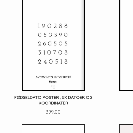
FØDSELDATO POSTER , 5X DATOER OG
KOORDINATER
Pris
399,00
LES MER