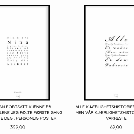
KAN FORTSATT KJENNE PÅ
ALLE KJÆRLIGHETSHISTORIER
ENE JEG FØLTE FØRSTE GANG
MEN VÅR KJÆRLIGHETSHISTO
E DEG , PERSONLIG POSTER
VAKRESTE
Pris
Pris
399,00
69,00