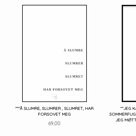
"""Å SLUMRE, SLUMRER , SLUMRET, HAR
""JEG 
FORSOVET MEG
SOMMERFUGL
JEG MØTT
Pris
69,00