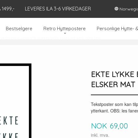
1499,-
LEVERES ILA 3-6 VIRKEDAGER
Norwegi
Bestselgere
Retro Hyttepostere
Personlige Hytte- 
 HA EN EM KJÆRESTE SOM ELSKER MAT LIKE MYE SOM DEG
EKTE LYKKE 
ELSKER MAT 
Tekstposter som kan til
ytterkant. OBS: les fane
Pris
NOK
69,00
inkl. mva.