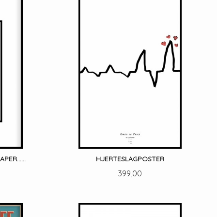
ER......
HJERTESLAGPOSTER
Pris
399,00
LES MER