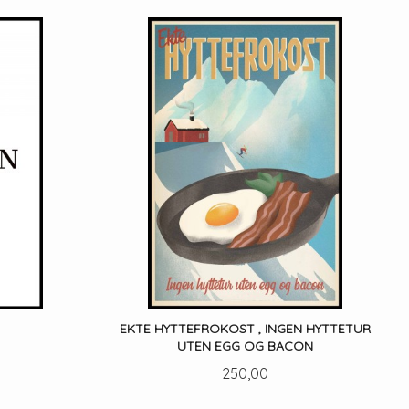
LES MER
EKTE HYTTEFROKOST , INGEN HYTTETUR
UTEN EGG OG BACON
Pris
250,00