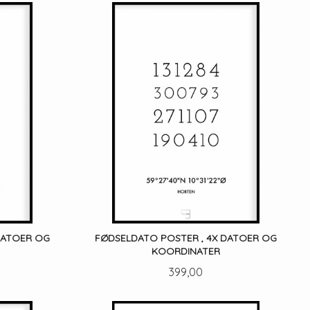
LES MER
DATOER OG
FØDSELDATO POSTER , 4X DATOER OG
KOORDINATER
Pris
399,00
LES MER