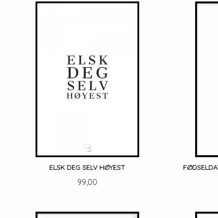
LES MER
ELSK DEG SELV HØYEST
FØDSELDA
Pris
99,00
LES MER