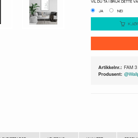
VIL DU TA I BRUK DETTE V
JA
NEI
KJØ
Artikkelnr.:
FAM 3
Produsent:
@Wallp