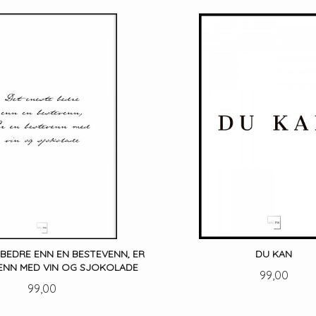
LES MER
LES MER
 BEDRE ENN EN BESTEVENN, ER
DU KAN
ENN MED VIN OG SJOKOLADE
Pris
99,00
Pris
99,00