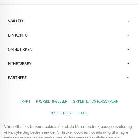
WALLPIX
DIN KONTO
OM BUTIKKEN
NYHETSBREV
PARTNERE
FRAKT
KJØPSBETINGELSER
SIKKERHET OG PERSONVERN
NYHETSBREV
BLOGG
Vår nettbutikk bruker cookies slik at du får en bedre kjøpsopplevelse og
vi kan yte deg bedre service. Vi bruker cookies hovedsaklig til å lagre
innloggingsdetaljer og huske hva du har puttet i handlekurven din.