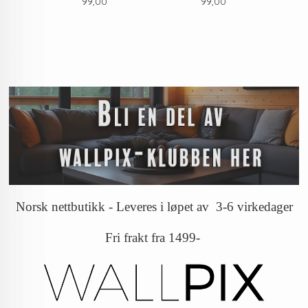
Pris
Pris
99,00
99,00
Norsk nettbutikk - Leveres i løpet av 3-6 virkedager
Fri frakt fra 1499-