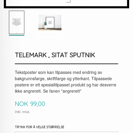
TELEMARK , SITAT SPUTNIK
Tekstposter som kan tilpasses med endring av
bakgrunnsfarge, skriftfarge og ytterkant. Tilpassede
postere er ett spesialtilpasset produkt og har desverre
ikke angrerett. Se fanen "angrerett"
Pris
NOK
99,00
inkl. mva.
TRYKK FOR Å VELGE STØRRELSE