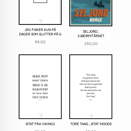
JEG FISKER KUN PÅ
SELJORD ,
DAGER SOM SLUTTER PÅ G
SJØORMTÅRNET
Pris
99,00
Pris
250,00
SITAT FRA VIKINGS
TORE TANG , SITAT MOODS