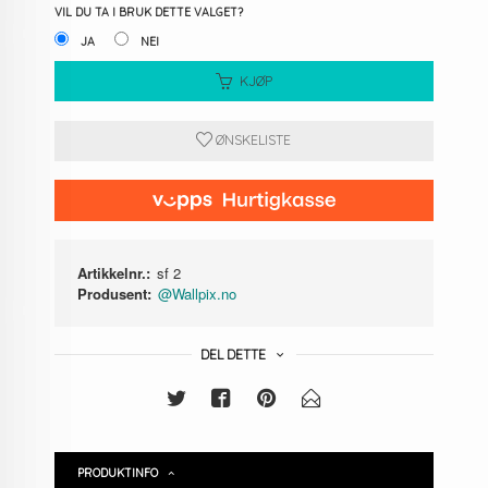
VIL DU TA I BRUK DETTE VALGET?
JA
NEI
KJØP
ØNSKELISTE
Artikkelnr.:
sf 2
Produsent:
@Wallpix.no
DEL DETTE
PRODUKTINFO