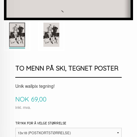
TO MENN PÅ SKI, TEGNET POSTER
Unik wallpix tegning!
Pris
NOK
69,00
inkl. mva.
TRYKK FOR Å VELGE STØRRELSE