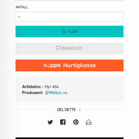
ANTALL
KJØP
ØNSKELISTE
Artikkelnr.:
Hyt 454
Produsent:
@Wallpix.no
DEL DETTE