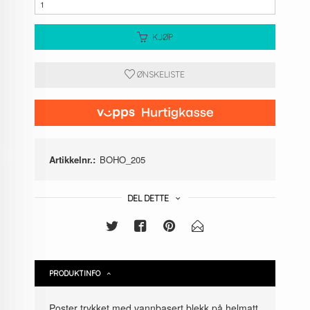
KJØP
ØNSKELISTE
Artikkelnr.:
BOHO_205
DEL DETTE
PRODUKTINFO
Poster trykket med vannbasert blekk på helmatt