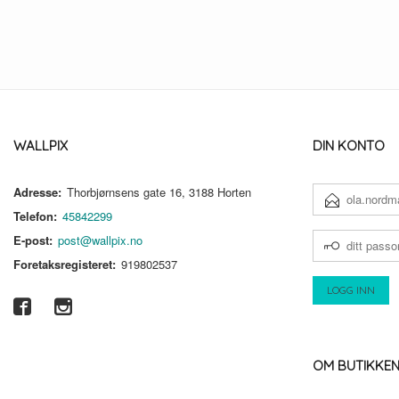
WALLPIX
DIN KONTO
Adresse:
Thorbjørnsens gate 16, 3188 Horten
E-
POSTADRESSE
Telefon:
45842299
DITT
E-post:
post@wallpix.no
PASSORD
Foretaksregisteret:
919802537
OM BUTIKKE