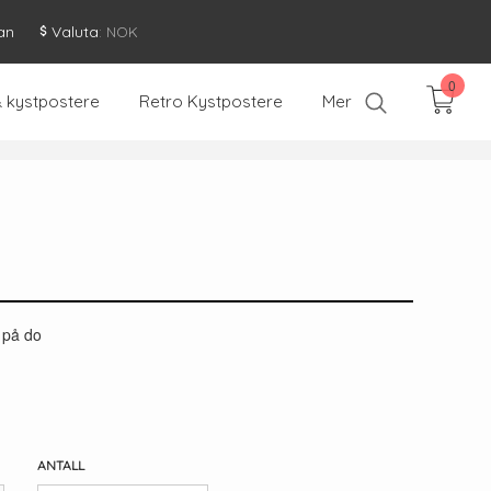
an
Valuta
: NOK
0
& kystpostere
Retro Kystpostere
Mer
 på do
ANTALL