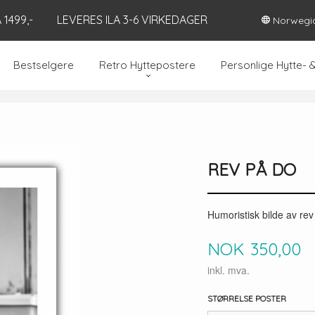
1499,-
LEVERES ILA 3-6 VIRKEDAGER
Norwegi
Bestselgere
Retro Hyttepostere
Personlige Hytte- 
REV PÅ DO
Humoristisk bilde av rev
Pris
NOK
350,00
inkl. mva.
STØRRELSE POSTER