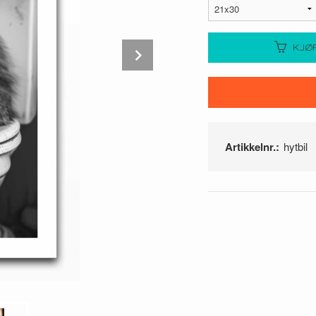
Next
KJØ
Artikkelnr.:
hytbil