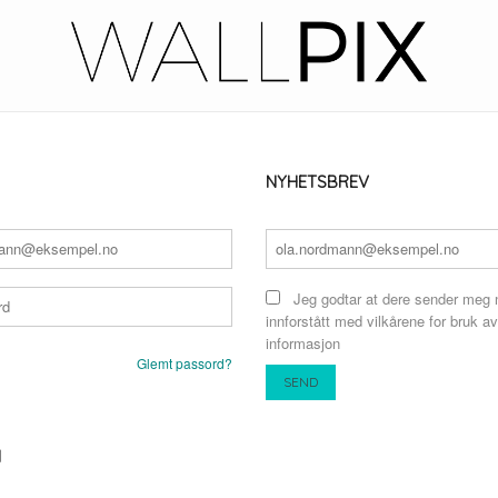
NYHETSBREV
Jeg godtar at dere sender meg 
innforstått med vilkårene for bruk av
informasjon
Glemt passord?
N