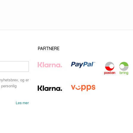
PARTNERE
nyhetsbrev, og er
 personlig
Les mer