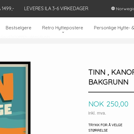
1499,-
LEVERES ILA 3-6 VIRKEDAGER
Norwegi
Bestselgere
Retro Hyttepostere
Personlige Hytte- 
ED GAUSTATOPPEN I BAKGRUNN
TINN , KANO
BAKGRUNN
Pris
NOK
250,00
inkl. mva.
TRYKK FOR Å VELGE
STØRRELSE