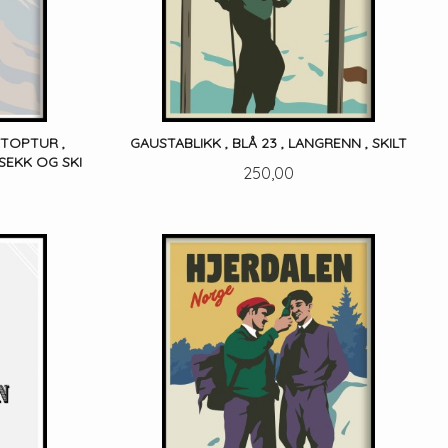
 TOPTUR ,
GAUSTABLIKK , BLÅ 23 , LANGRENN , SKILT
 SEKK OG SKI
Pris
250,00
LES MER