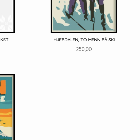
EKST
HJERDALEN, TO MENN PÅ SKI
Pris
250,00
LES MER