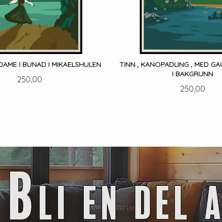
DAME I BUNAD I MIKAELSHULEN
TINN , KANOPADLING , MED G
I BAKGRUNN
Pris
250,00
Pris
250,00
LES MER
LES MER