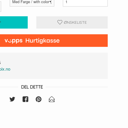
P
ØNSKELISTE
5
ix.no
DEL DETTE