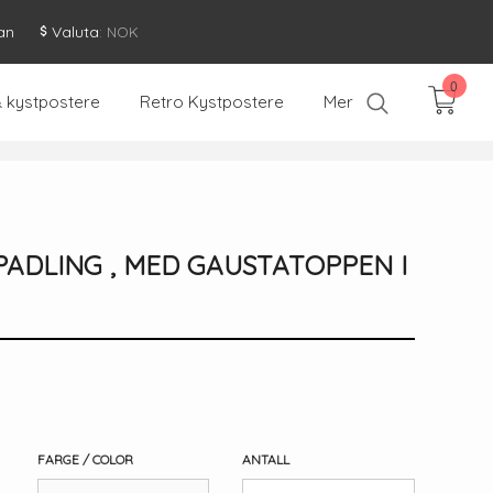
an
Valuta
: NOK
0
& kystpostere
Retro Kystpostere
Mer
PADLING , MED GAUSTATOPPEN I
FARGE / COLOR
ANTALL