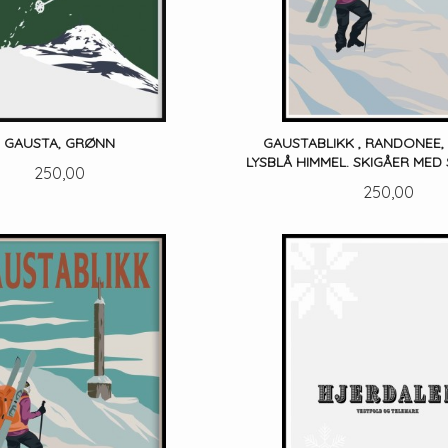
GAUSTA, GRØNN
GAUSTABLIKK , RANDONEE,
LYSBLÅ HIMMEL. SKIGÅER MED
Pris
250,00
Pris
250,00
LES MER
LES MER