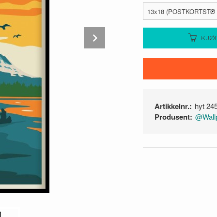
Next
KJØ
Artikkelnr.:
hyt 24
Produsent:
@Wallp