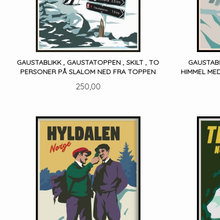
GAUSTABLIKK , GAUSTATOPPEN , SKILT , TO
GAUSTABL
PERSONER PÅ SLALOM NED FRA TOPPEN
HIMMEL ME
Pris
250,00
LES MER