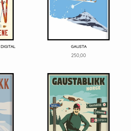
DIGITAL
GAUSTA
Pris
250,00
LES MER