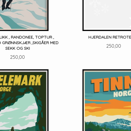
IKK , RANDONEE, TOPTUR ,
HJERDALEN RETROT
D GRØNNSKJÆR ,SKIGÅER MED
Pris
250,00
SEKK OG SKI
Pris
250,00
LES MER
LES MER