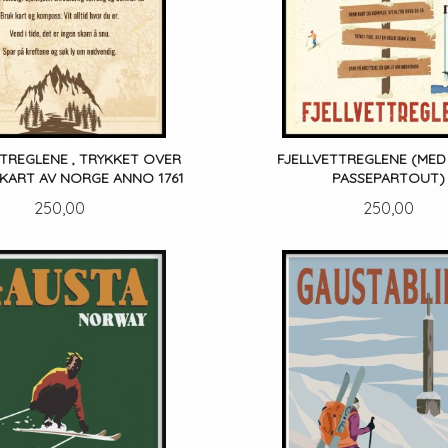
TTREGLENE , TRYKKET OVER
FJELLVETTREGLENE (MED 
 KART AV NORGE ANNO 1761
PASSEPARTOUT)
Pris
Pris
250,00
250,00
LES MER
LES MER