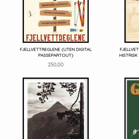
FJELLVETTREGLENE (UTEN DIGITAL
FJELLVE
PASSEPARTOUT)
HISTRISK
Pris
250,00
LES MER