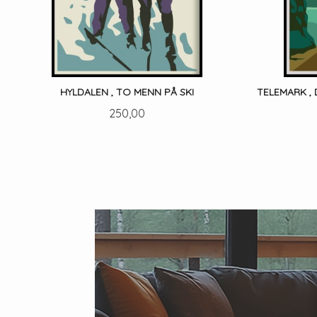
HYLDALEN , TO MENN PÅ SKI
TELEMARK , 
Pris
250,00
LES MER