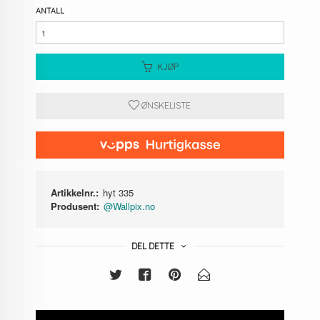
ANTALL
KJØP
ØNSKELISTE
Artikkelnr.:
hyt 335
Produsent:
@Wallpix.no
DEL DETTE