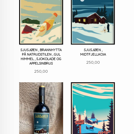
SJUSJØEN , BRANNHYTTA
SJUSJØEN ,
PÅ NATRUDSTILEN , GUL
MIDTFJELLKOIA
HIMMEL , SJOKOLADE OG
Pris
250,00
APPELSINBRUS
Pris
250,00