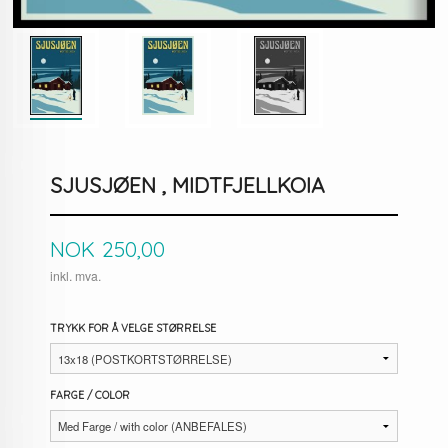
SJUSJØEN , MIDTFJELLKOIA
Pris
NOK
250,00
inkl. mva.
TRYKK FOR Å VELGE STØRRELSE
FARGE / COLOR