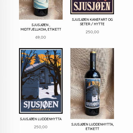
SJUSJØEN KANEFART OG
SETER / HYTTE
SJUSJØEN ,
MIDTFJELLKOIA, ETIKETT
Pris
250,00
Pris
69,00
SJUSJØEN LUDDENHYTTA
SJUSJØEN LUDDENHYTTA,
Pris
250,00
ETIKETT