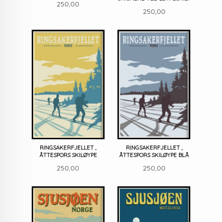
Pris
250,00
Pris
250,00
RINGSAKERFJELLET ,
RINGSAKERFJELLET ,
ÅTTESPORS SKILØYPE
ÅTTESPORS SKILØYPE BLÅ
Pris
Pris
250,00
250,00