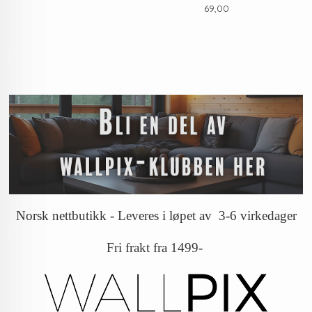
Pris
69,00
Norsk nettbutikk - Leveres i løpet av 3-6 virkedager
Fri frakt fra 1499-