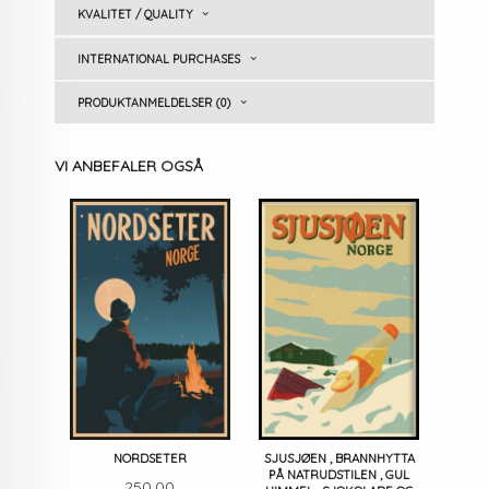
KVALITET / QUALITY
INTERNATIONAL PURCHASES
PRODUKTANMELDELSER (0)
VI ANBEFALER OGSÅ
NORDSETER
SJUSJØEN , BRANNHYTTA
PÅ NATRUDSTILEN , GUL
Pris
250,00