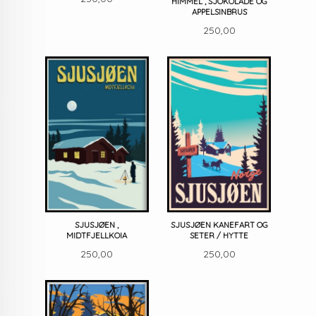
HIMMEL , SJOKOLADE OG
APPELSINBRUS
Pris
250,00
SJUSJØEN ,
SJUSJØEN KANEFART OG
MIDTFJELLKOIA
SETER / HYTTE
Pris
Pris
250,00
250,00