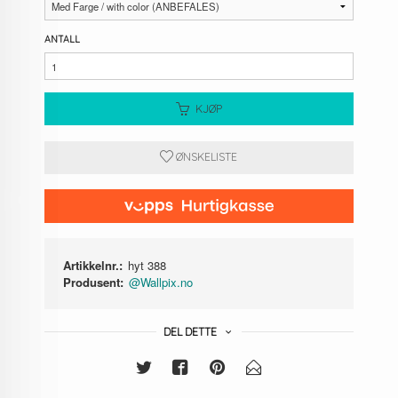
ANTALL
KJØP
ØNSKELISTE
Artikkelnr.:
hyt 388
Produsent:
@Wallpix.no
DEL DETTE