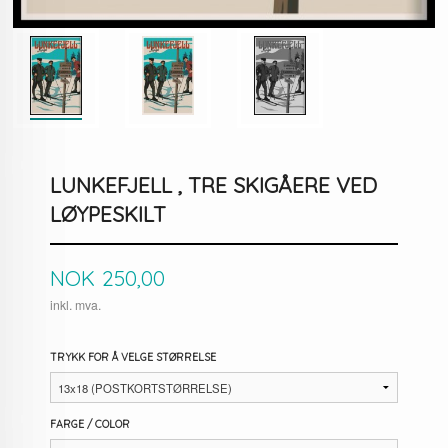
LUNKEFJELL , TRE SKIGÅERE VED
LØYPESKILT
Pris
NOK
250,00
inkl. mva.
TRYKK FOR Å VELGE STØRRELSE
FARGE / COLOR