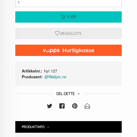
KJØP
ØNSKELISTE
Artikkelnr.:
hyt 127
Produsent:
@Wallpix.no
DEL DETTE
PRODUKTINFO