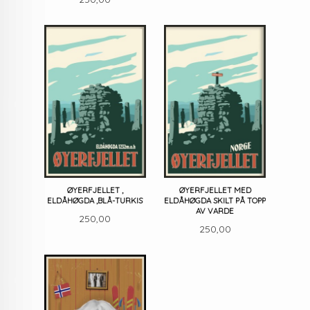
ØYERFJELLET ,
ØYERFJELLET MED
ELDÅHØGDA ,BLÅ-TURKIS
ELDÅHØGDA SKILT PÅ TOPP
AV VARDE
Pris
250,00
Pris
250,00