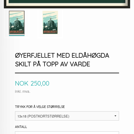
ØYERFJELLET MED ELDÅHØGDA
SKILT PÅ TOPP AV VARDE
Pris
NOK
250,00
inkl. mva.
TRYKK FOR Å VELGE STØRRELSE
ANTALL