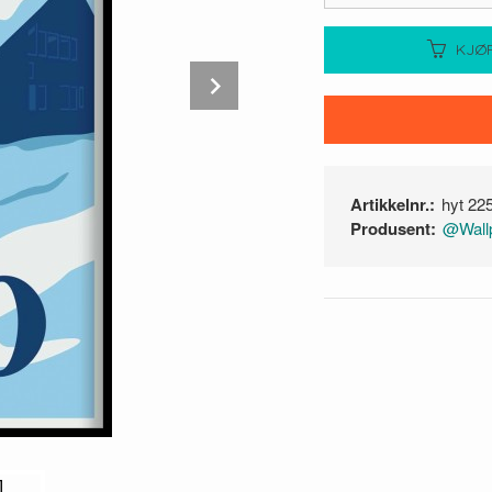
KJØ
Next
Artikkelnr.:
hyt 22
Produsent:
@Wallp