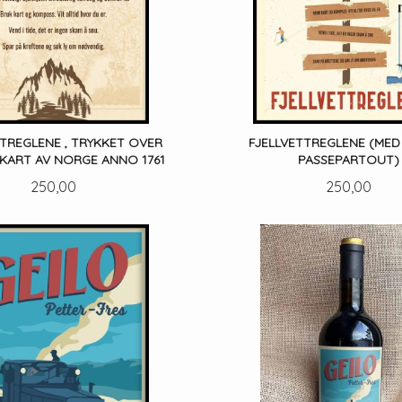
TTREGLENE , TRYKKET OVER
FJELLVETTREGLENE (MED 
 KART AV NORGE ANNO 1761
PASSEPARTOUT)
Pris
Pris
250,00
250,00
LES MER
LES MER