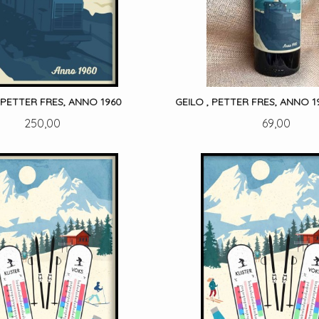
, PETTER FRES, ANNO 1960
GEILO , PETTER FRES, ANNO 1
Pris
Pris
250,00
69,00
LES MER
KJØP