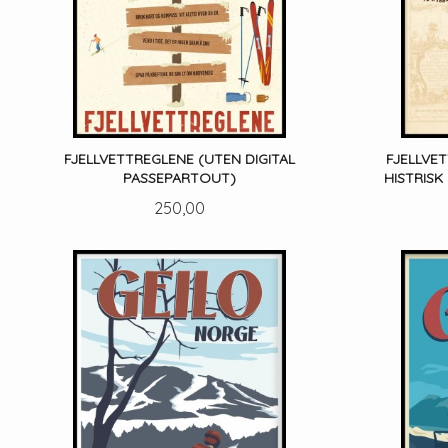
FJELLVETTREGLENE (UTEN DIGITAL
FJELLVE
PASSEPARTOUT)
HISTRISK
Pris
250,00
LES MER