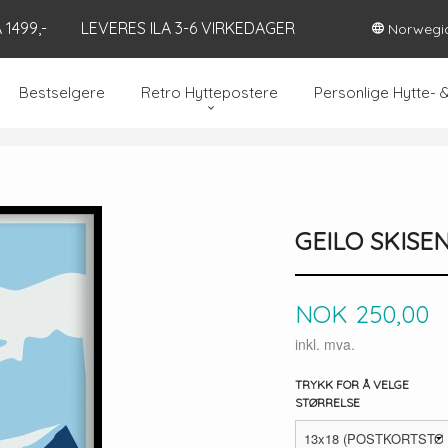
1499,-
LEVERES ILA 3-6 VIRKEDAGER
Norwegi
Bestselgere
Retro Hyttepostere
Personlige Hytte- 
GEILO SKISE
Pris
NOK
250,00
inkl. mva.
TRYKK FOR Å VELGE
STØRRELSE