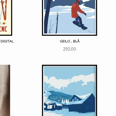
DIGITAL
GEILO , BLÅ
Pris
250,00
LES MER