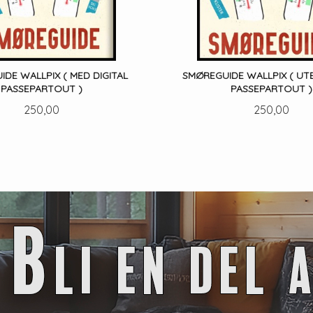
DE WALLPIX ( MED DIGITAL
SMØREGUIDE WALLPIX ( UTE
PASSEPARTOUT )
PASSEPARTOUT )
Pris
Pris
250,00
250,00
LES MER
LES MER