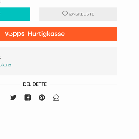
P
ØNSKELISTE
5
ix.no
DEL DETTE