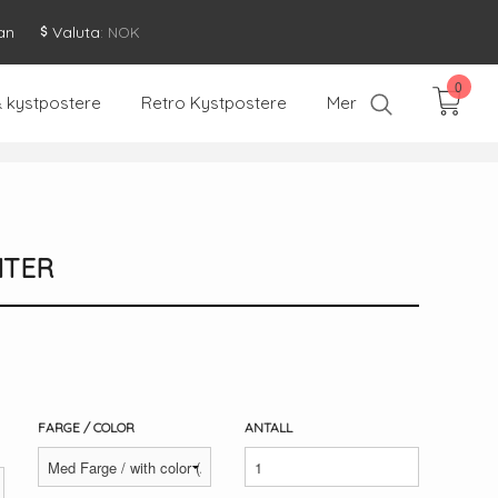
an
Valuta
: NOK
0
& kystpostere
Retro Kystpostere
Mer
NTER
FARGE / COLOR
ANTALL