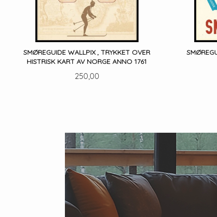
SMØREGUIDE WALLPIX , TRYKKET OVER
SMØREGUI
HISTRISK KART AV NORGE ANNO 1761
Pris
250,00
LES MER