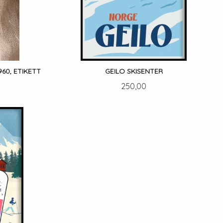
960, ETIKETT
GEILO SKISENTER
Pris
250,00
LES MER