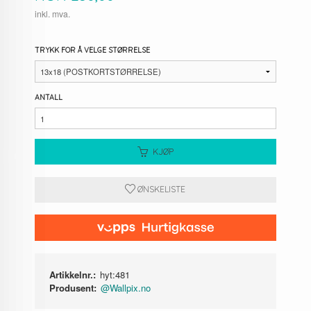
inkl. mva.
TRYKK FOR Å VELGE STØRRELSE
ANTALL
KJØP
ØNSKELISTE
Artikkelnr.:
hyt:481
Produsent:
@Wallpix.no