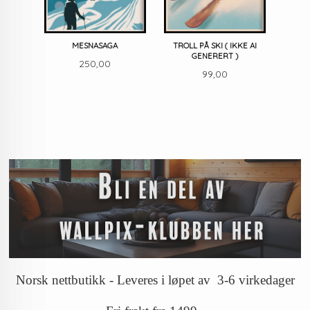
MESNASAGA
TROLL PÅ SKI ( IKKE AI
GENERERT )
Pris
250,00
Pris
99,00
Norsk nettbutikk - Leveres i løpet av 3-6 virkedager