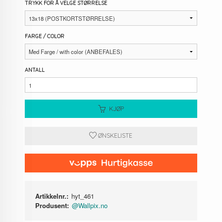
TRYKK FOR Å VELGE STØRRELSE
FARGE / COLOR
ANTALL
KJØP
ØNSKELISTE
Artikkelnr.:
hyt_461
Produsent:
@Wallpix.no