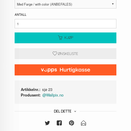
ANTALL
KJØP
ØNSKELISTE
Artikkelnr.:
sjø 23
Produsent:
@Wallpix.no
DEL DETTE