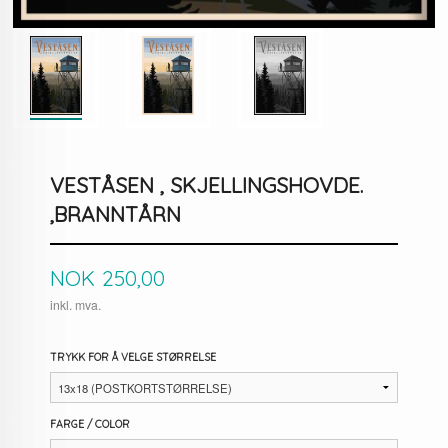
VESTÅSEN , SKJELLINGSHOVDE.
,BRANNTÅRN
Pris
NOK
250,00
inkl. mva.
TRYKK FOR Å VELGE STØRRELSE
FARGE / COLOR