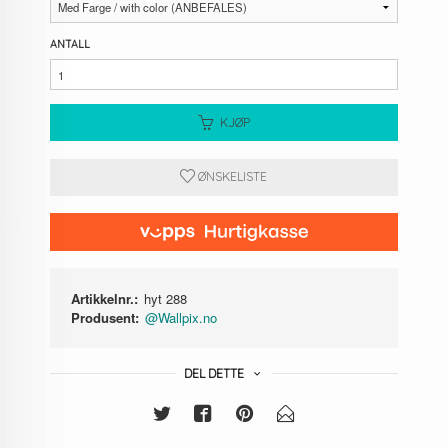
ANTALL
KJØP
ØNSKELISTE
Artikkelnr.:
hyt 288
Produsent:
@Wallpix.no
DEL DETTE