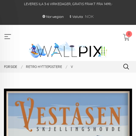
Gå
LEVERES ILA 3-6 VIRKEDAGER, GRATIS FRAKT FRA 1499,-
til
innholdet
: NOK
Norwegian
Valuta
0
FORSIDE
RETRO HYTTEPOSTERE
V