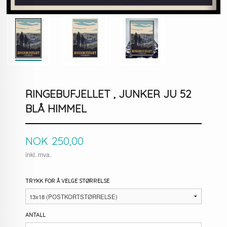
RINGEBUFJELLET , JUNKER JU 52
BLÅ HIMMEL
Pris
NOK
250,00
inkl. mva.
TRYKK FOR Å VELGE STØRRELSE
ANTALL