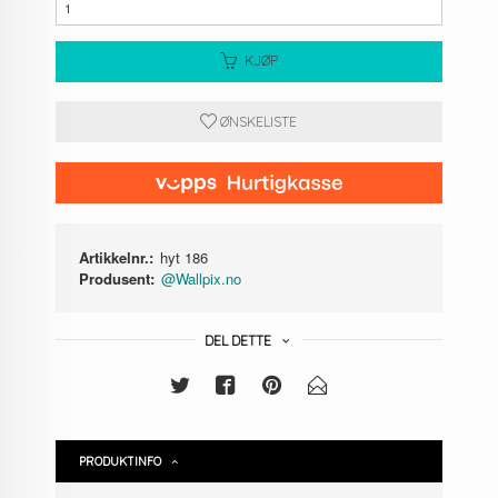
KJØP
ØNSKELISTE
Artikkelnr.:
hyt 186
Produsent:
@Wallpix.no
DEL DETTE
PRODUKTINFO