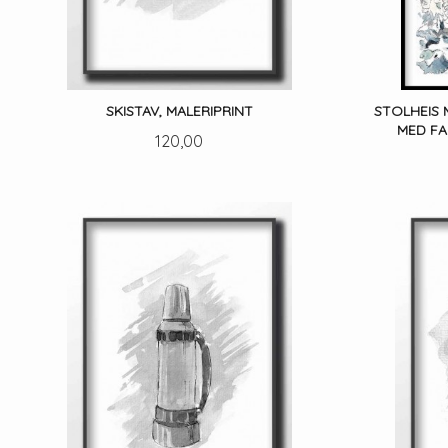
SKISTAV, MALERIPRINT
STOLHEIS
MED FA
Pris
120,00
LES MER