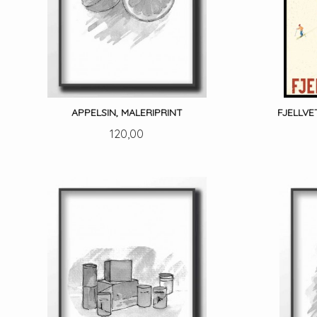
APPELSIN, MALERIPRINT
FJELLVE
Pris
120,00
LES MER