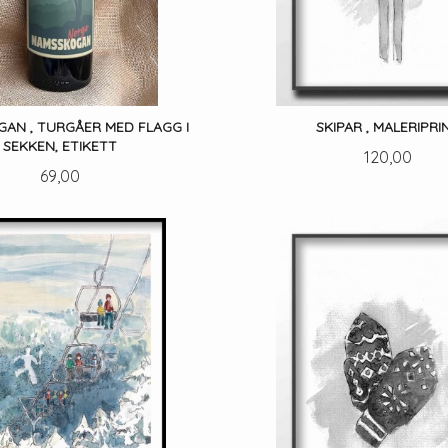
AN , TURGÅER MED FLAGG I
SKIPAR , MALERIPRI
SEKKEN, ETIKETT
Pris
120,00
Pris
69,00
LES MER
LES MER