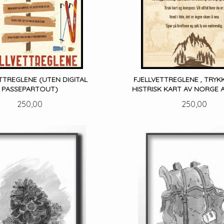
TTREGLENE (UTEN DIGITAL
FJELLVETTREGLENE , TRYK
PASSEPARTOUT)
HISTRISK KART AV NORGE 
Pris
Pris
250,00
250,00
LES MER
LES MER