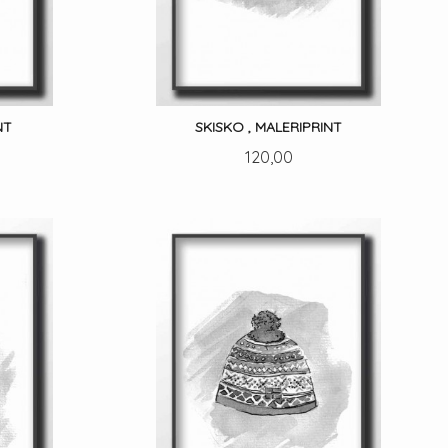
NT
SKISKO , MALERIPRINT
Pris
120,00
LES MER