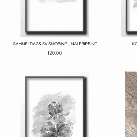
GAMMELDAGS SKISMØRING , MALERIPRINT
KO
Pris
120,00
LES MER