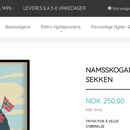
1499,-
LEVERES ILA 3-6 VIRKEDAGER
Norwegi
Bestselgere
Retro Hyttepostere
Personlige Hytte- 
MED FLAGG I SEKKEN
NAMSSKOGAN
SEKKEN
Pris
NOK
250,00
inkl. mva.
TRYKK FOR Å VELGE
STØRRELSE