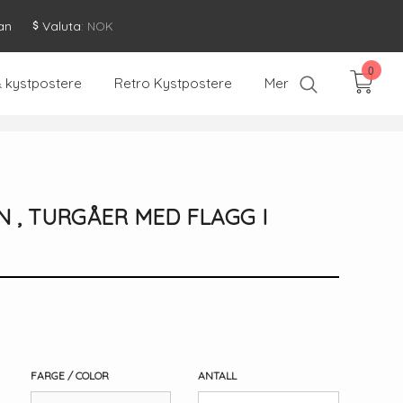
an
Valuta
: NOK
0
& kystpostere
Retro Kystpostere
Mer
 , TURGÅER MED FLAGG I
FARGE / COLOR
ANTALL