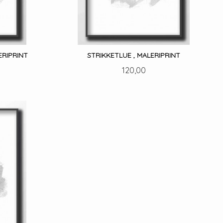
ERIPRINT
STRIKKETLUE , MALERIPRINT
Pris
120,00
LES MER