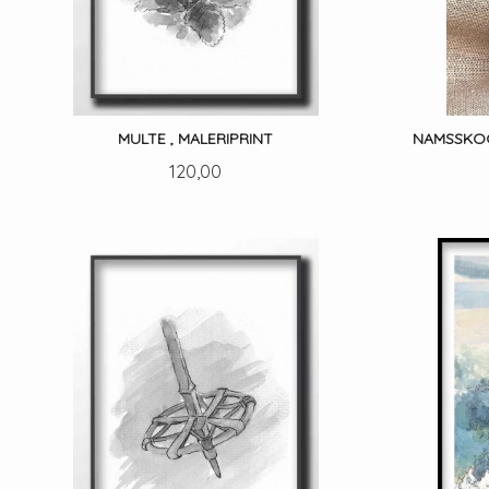
MULTE , MALERIPRINT
NAMSSKOG
Pris
120,00
LES MER