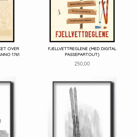
KET OVER
FJELLVETTREGLENE (MED DIGITAL
ANNO 1761
PASSEPARTOUT)
Pris
250,00
LES MER