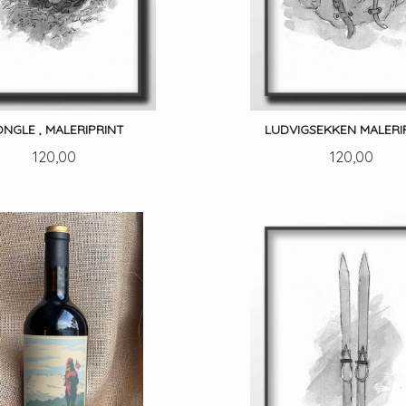
NGLE , MALERIPRINT
LUDVIGSEKKEN MALERI
Pris
Pris
120,00
120,00
LES MER
LES MER