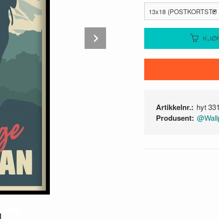
Next
KJØ
Artikkelnr.:
hyt 33
Produsent:
@Wallp