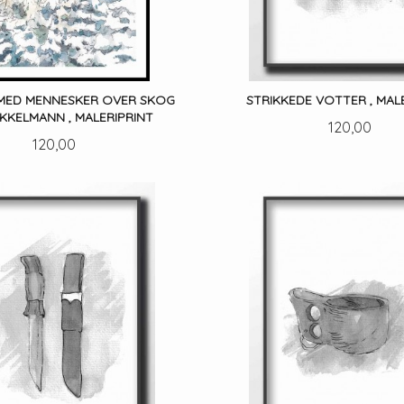
 MED MENNESKER OVER SKOG
STRIKKEDE VOTTER , MAL
KKELMANN , MALERIPRINT
Pris
120,00
Pris
120,00
LES MER
LES MER