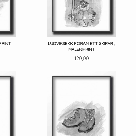
PRINT
LUDVIKSEKK FORAN ETT SKIPAR ,
MALERIPRINT
Pris
120,00
LES MER