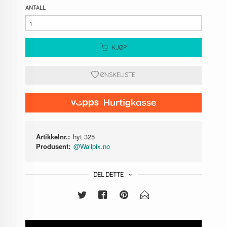
ANTALL
KJØP
ØNSKELISTE
Artikkelnr.:
hyt 325
Produsent:
@Wallpix.no
DEL DETTE