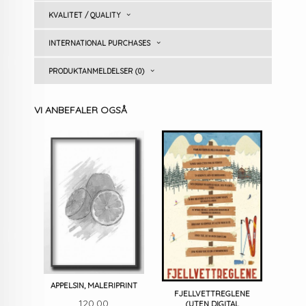
KVALITET / QUALITY
INTERNATIONAL PURCHASES
PRODUKTANMELDELSER (0)
VI ANBEFALER OGSÅ
APPELSIN, MALERIPRINT
FJELLVETTREGLENE
Pris
120,00
(UTEN DIGITAL