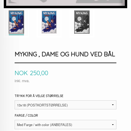
MYKING , DAME OG HUND VED BÅL
Pris
NOK
250,00
inkl. mva.
TRYKK FOR Å VELGE STØRRELSE
FARGE / COLOR