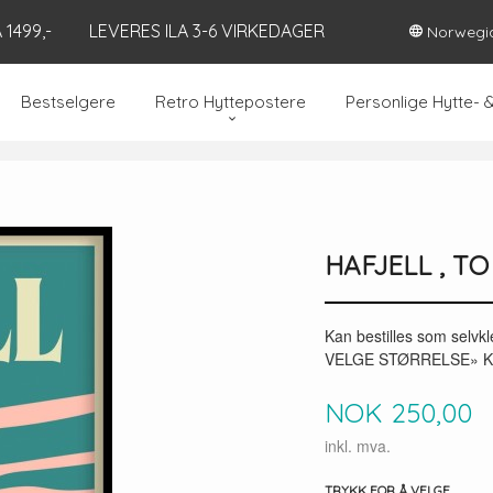
1499,-
LEVERES ILA 3-6 VIRKEDAGER
Norwegi
Bestselgere
Retro Hyttepostere
Personlige Hytte- 
HAFJELL , T
Kan bestilles som selv
VELGE STØRRELSE» Kan
Pris
NOK
250,00
inkl. mva.
TRYKK FOR Å VELGE