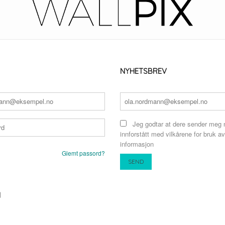
NYHETSBREV
Jeg godtar at dere sender meg 
innforstått med vilkårene for bruk av
informasjon
Glemt passord?
N