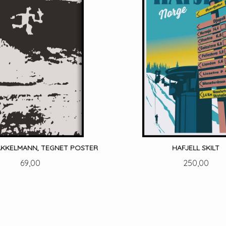
AKKELMANN, TEGNET POSTER
HAFJELL SKILT
Pris
Pris
69,00
250,00
LES MER
LES MER