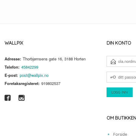
WALLPIX
DIN KONTO
Adresse:
Thorbjørnsens gate 16, 3188 Horten
E-
POSTADRESSE
Telefon:
45842299
DITT
E-post:
post@wallpix.no
PASSORD
Foretaksregisteret:
919802537
OM BUTIKKE
Forside