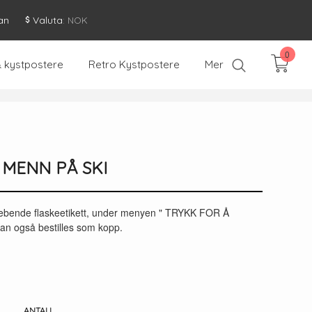
an
Valuta
: NOK
0
& kystpostere
Retro Kystpostere
Mer
O MENN PÅ SKI
klebende flaskeetikett, under menyen " TRYKK FOR Å
 også bestilles som kopp.
ANTALL