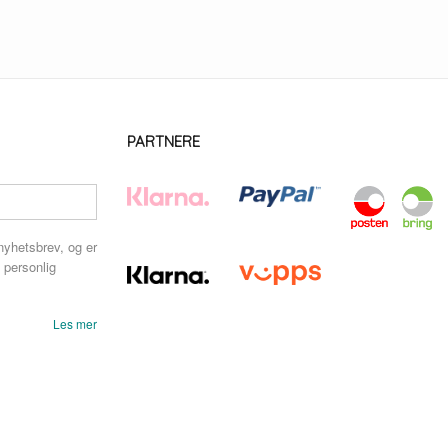
PARTNERE
nyhetsbrev, og er
 personlig
Les mer