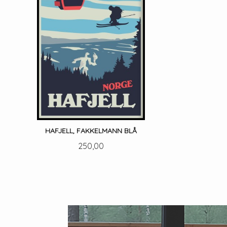
HAFJELL, FAKKELMANN BLÅ
Pris
250,00
LES MER