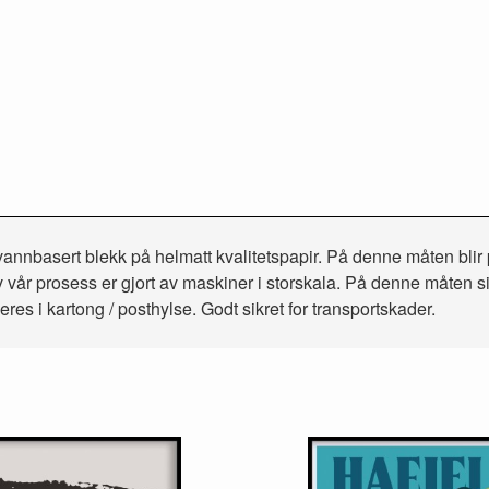
 vannbasert blekk på helmatt kvalitetspapir. På denne måten blir 
vår prosess er gjort av maskiner i storskala. På denne måten sikrer
es i kartong / posthylse. Godt sikret for transportskader.