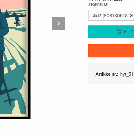
STØRRELSE
Next
KJØ
Artikkelnr.:
hyt_51