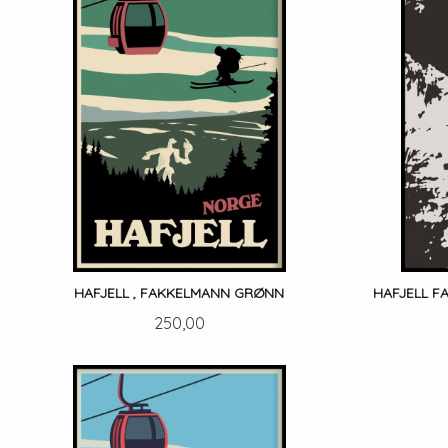
HAFJELL , FAKKELMANN GRØNN
HAFJELL F
Pris
250,00
LES MER