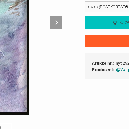
Next
KJØ
Artikkelnr.:
hyt 29
Produsent:
@Wallp