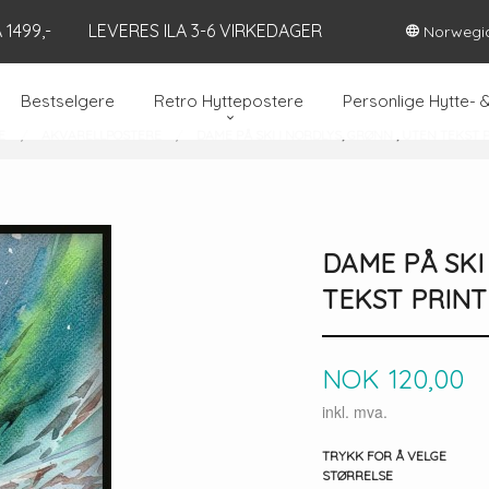
1499,-
LEVERES ILA 3-6 VIRKEDAGER
Norwegi
Bestselgere
Retro Hyttepostere
Personlige Hytte- 
E
AKVARELLPOSTERE
DAME PÅ SKI I NORDLYS, GRØNN , UTEN TEKST 
DAME PÅ SKI
TEKST PRINT
Pris
NOK
120,00
inkl. mva.
TRYKK FOR Å VELGE
STØRRELSE