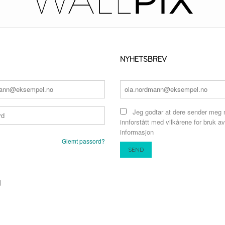
NYHETSBREV
Jeg godtar at dere sender meg 
innforstått med vilkårene for bruk av
informasjon
Glemt passord?
N