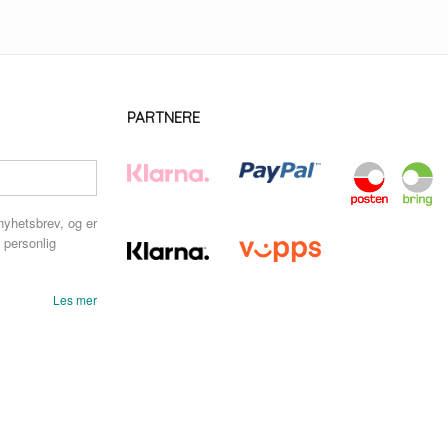
PARTNERE
nyhetsbrev, og er
 personlig
Les mer