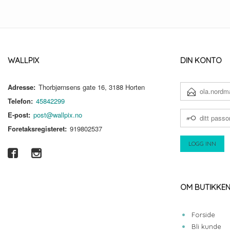
WALLPIX
DIN KONTO
Adresse:
Thorbjørnsens gate 16, 3188 Horten
E-
POSTADRESSE
Telefon:
45842299
DITT
E-post:
post@wallpix.no
PASSORD
Foretaksregisteret:
919802537
OM BUTIKKE
Forside
Bli kunde