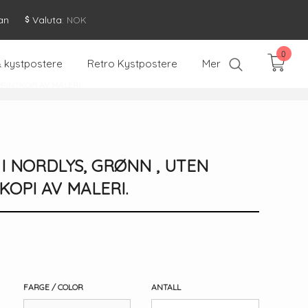
an
Valuta
: NOK
0
& kystpostere
Retro Kystpostere
Mer
PRINTKOPI AV MALERI.
 I NORDLYS, GRØNN , UTEN
KOPI AV MALERI.
FARGE / COLOR
ANTALL