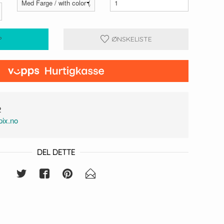
P
ØNSKELISTE
2
ix.no
DEL DETTE