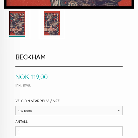
BECKHAM
Pris
NOK
119,00
inkl. mva.
VELG DIN STØRRELSE / SIZE
ANTALL