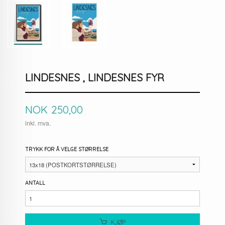
LINDESNES , LINDESNES FYR
Pris
NOK
250,00
inkl. mva.
TRYKK FOR Å VELGE STØRRELSE
ANTALL
KJØP