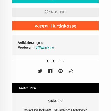
ØNSKELISTE
Artikkelnr.:
sjø 8
Produsent:
@Wallpix.no
DEL DETTE
PRODUKTINFO
Kystposter
Trykket på helmatt , høykvalitets fotopapir