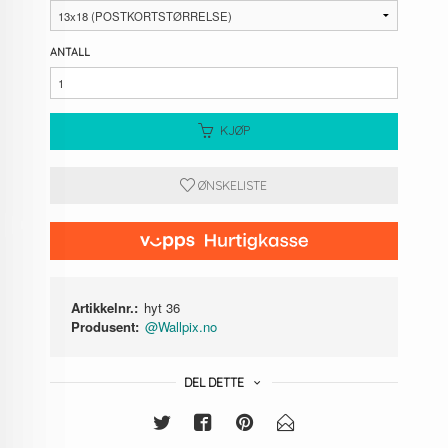
ANTALL
KJØP
ØNSKELISTE
Artikkelnr.:
hyt 36
Produsent:
@Wallpix.no
DEL DETTE