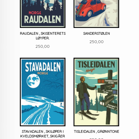
RAUDALEN , SKISENTERETS
SANDERSTØLEN
LØYPER.
Pris
250,00
Pris
250,00
STAVADALEN , SKILØPER I
TISLEIDALEN , GRØNNTONE
KVELDSMØRKET, SKIGÅER