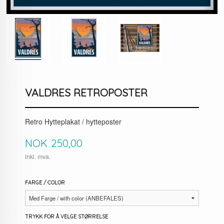
VALDRES RETROPOSTER
Retro Hytteplakat / hytteposter
Pris
NOK
250,00
inkl. mva.
FARGE / COLOR
TRYKK FOR Å VELGE STØRRELSE