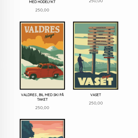
Pris
250,00
MED HODELYKT
Pris
250,00
VALDRES , BIL MED SKI PÅ
VASET
TAKET
Pris
250,00
Pris
250,00