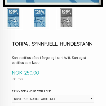
TORPA , SYNNFJELL, HUNDESPANN
Kan bestilles både i farge og i sort-hvitt. Kan også
bestilles som kopp.
Pris
NOK
250,00
inkl. mva.
TRYKK FOR Å VELGE STØRRELSE