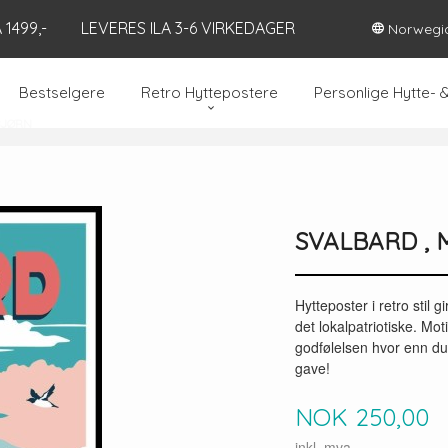
1499,-
LEVERES ILA 3-6 VIRKEDAGER
Norwegi
Bestselgere
Retro Hyttepostere
Personlige Hytte- 
BJØRN
SVALBARD ,
Hytteposter i retro stil 
det lokalpatriotiske. Mo
godfølelsen hvor enn du e
gave!
Pris
NOK
250,00
inkl. mva.