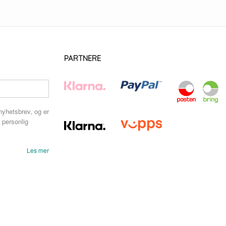
PARTNERE
nyhetsbrev, og er
 personlig
Les mer