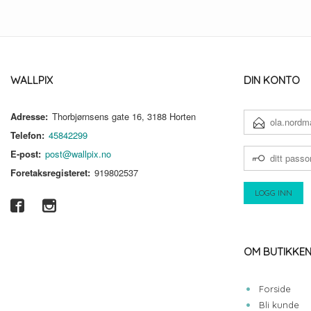
WALLPIX
DIN KONTO
Adresse:
Thorbjørnsens gate 16, 3188 Horten
E-
POSTADRESSE
Telefon:
45842299
DITT
E-post:
post@wallpix.no
PASSORD
Foretaksregisteret:
919802537
OM BUTIKKE
Forside
Bli kunde