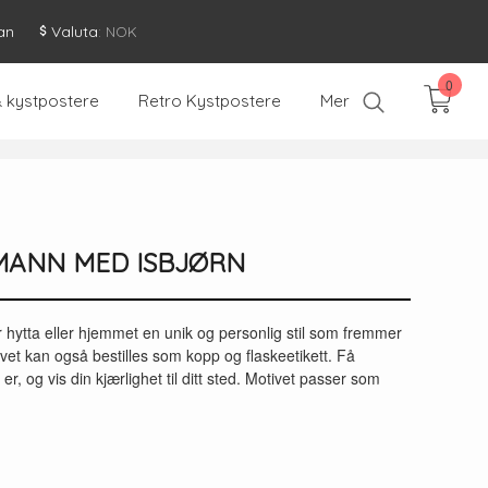
an
Valuta
: NOK
0
& kystpostere
Retro Kystpostere
Mer
 MANN MED ISBJØRN
gir hytta eller hjemmet en unik og personlig stil som fremmer
tivet kan også bestilles som kopp og flaskeetikett. Få
r, og vis din kjærlighet til ditt sted. Motivet passer som