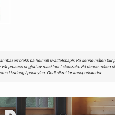
annbasert blekk på helmatt kvalitetspapir. På denne måten blir p
vår prosess er gjort av maskiner i storskala. På denne måten sikrer
es i kartong / posthylse. Godt sikret for transportskader.