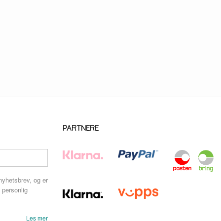
PARTNERE
nyhetsbrev, og er
 personlig
Les mer