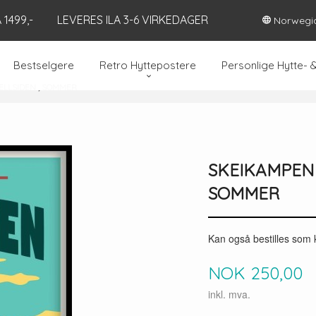
1499,-
LEVERES ILA 3-6 VIRKEDAGER
Norwegi
Bestselgere
Retro Hyttepostere
Personlige Hytte- 
JELLSIDEN , SOMMER
SKEIKAMPEN ,
SOMMER
Kan også bestilles som
Pris
NOK
250,00
inkl. mva.