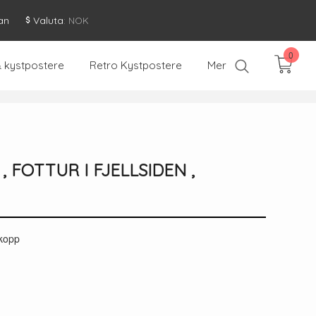
an
Valuta
: NOK
0
& kystpostere
Retro Kystpostere
Mer
 FOTTUR I FJELLSIDEN ,
 kopp