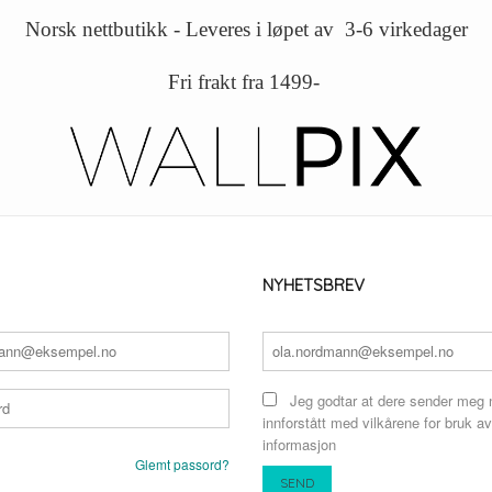
Norsk nettbutikk - Leveres i løpet av 3-6 virkedager
Fri frakt fra 1499-
NYHETSBREV
Jeg godtar at dere sender meg 
innforstått med vilkårene for bruk av
informasjon
Glemt passord?