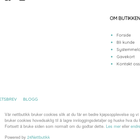
OM BUTIKKE
Forside
Bli kunde
Systemmeld
Gavekort
Kontakt oss
ETSBREV
BLOGG
Vår nettbutikk bruker cookies slik at du får en bedre kjøpsopplevelse og vi
bruker cookies hovedsaklig til å lagre innloggingsdetaljer og huske hva du h
Fortsett å bruke siden som normalt om du godtar dette.
Les mer
eller
endre
Powered by
24Nettbutikk