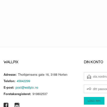
WALLPIX
DIN KONTO
Adresse:
Thorbjørnsens gate 16, 3188 Horten
E-
POSTADRESSE
Telefon:
45842299
DITT
E-post:
post@wallpix.no
PASSORD
Foretaksregisteret:
919802537