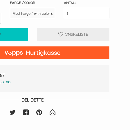
FARGE / COLOR
ANTALL
P
ØNSKELISTE
87
ix.no
DEL DETTE