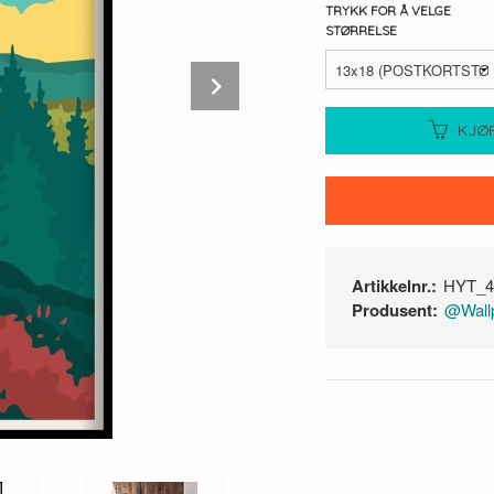
TRYKK FOR Å VELGE
STØRRELSE
Next
KJØ
Artikkelnr.:
HYT_4
Produsent:
@Wallp