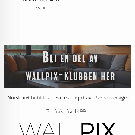
Pris
69,00
Norsk nettbutikk - Leveres i løpet av 3-6 virkedager
Fri frakt fra 1499-