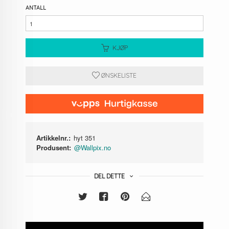
ANTALL
KJØP
ØNSKELISTE
Artikkelnr.:
hyt 351
Produsent:
@Wallpix.no
DEL DETTE