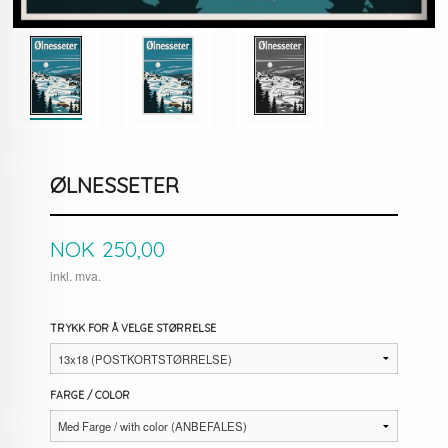
ØLNESSETER
Pris
NOK
250,00
inkl. mva.
TRYKK FOR Å VELGE STØRRELSE
FARGE / COLOR