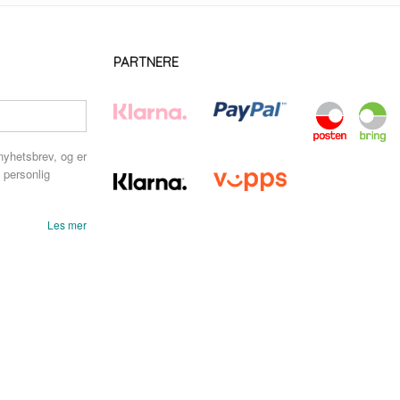
PARTNERE
nyhetsbrev, og er
 personlig
Les mer