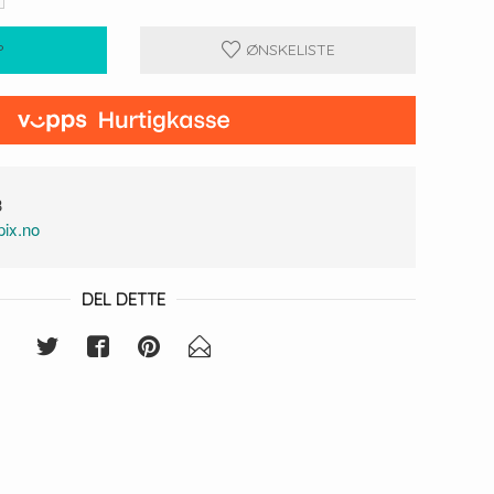
P
ØNSKELISTE
3
ix.no
DEL DETTE