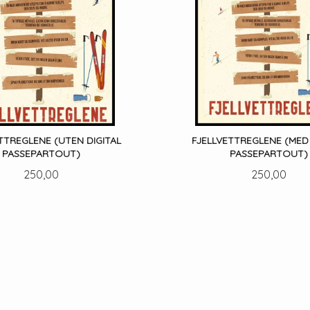
TTREGLENE (UTEN DIGITAL
FJELLVETTREGLENE (MED 
PASSEPARTOUT)
PASSEPARTOUT)
Pris
Pris
250,00
250,00
LES MER
LES MER