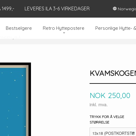
1499,-
LEVERES ILA 3-6 VIRKEDAGER
Norwegi
Bestselgere
Retro Hyttepostere
Personlige Hytte- 
INGEN , BLÅ
KVAMSKOGEN 
Pris
NOK
250,00
inkl. mva.
TRYKK FOR Å VELGE
STØRRELSE