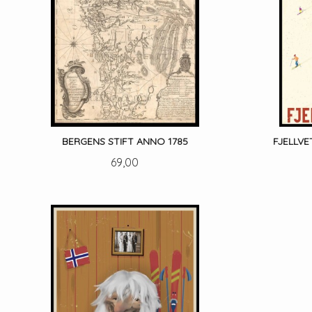
BERGENS STIFT ANNO 1785
FJELLVE
Pris
69,00
LES MER