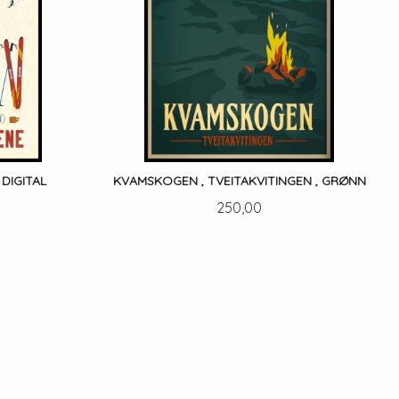
DIGITAL
KVAMSKOGEN , TVEITAKVITINGEN , GRØNN
Pris
250,00
LES MER