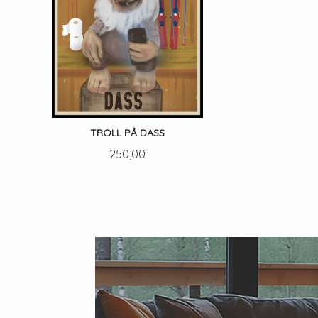
TROLL PÅ DASS
Pris
250,00
LES MER