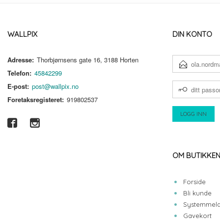
WALLPIX
DIN KONTO
Adresse:
Thorbjørnsens gate 16, 3188 Horten
E-
POSTADRESSE
Telefon:
45842299
DITT
E-post:
post@wallpix.no
PASSORD
Foretaksregisteret:
919802537
OM BUTIKKE
Forside
Bli kunde
Systemmeld
Gavekort