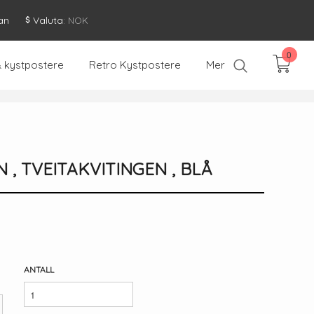
an
Valuta
: NOK
0
& kystpostere
Retro Kystpostere
Mer
, TVEITAKVITINGEN , BLÅ
ANTALL