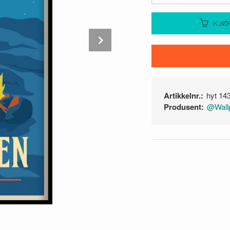
KJØ
Next
Artikkelnr.:
hyt 14
Produsent:
@Wallp