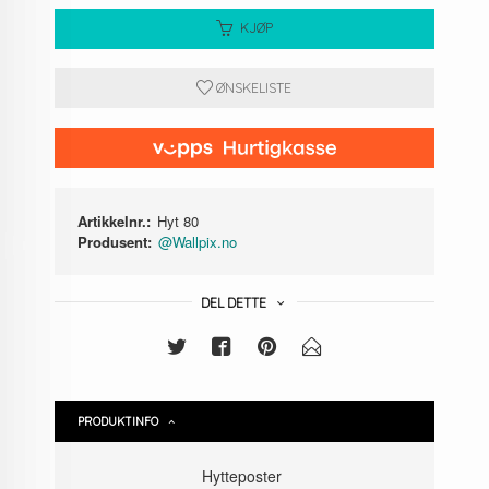
KJØP
ØNSKELISTE
Artikkelnr.:
Hyt 80
Produsent:
@Wallpix.no
DEL DETTE
PRODUKTINFO
Hytteposter