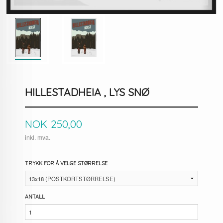
HILLESTADHEIA , LYS SNØ
Pris
NOK
250,00
inkl. mva.
TRYKK FOR Å VELGE STØRRELSE
ANTALL