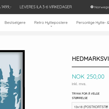
1499,-
LEVERES ILA 3-6 VIRKEDAGER
Norwegi
Bestselgere
Retro Hyttepostere
Personlige Hytte- 
HEDMARKSV
Pris
NOK
250,00
inkl. mva.
TRYKK FOR Å VELGE
STØRRELSE