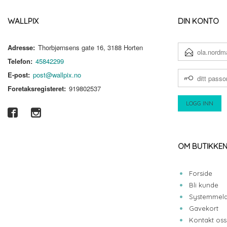
WALLPIX
DIN KONTO
Adresse:
Thorbjørnsens gate 16, 3188 Horten
E-
POSTADRESSE
Telefon:
45842299
DITT
E-post:
post@wallpix.no
PASSORD
Foretaksregisteret:
919802537
OM BUTIKKE
Forside
Bli kunde
Systemmeld
Gavekort
Kontakt oss