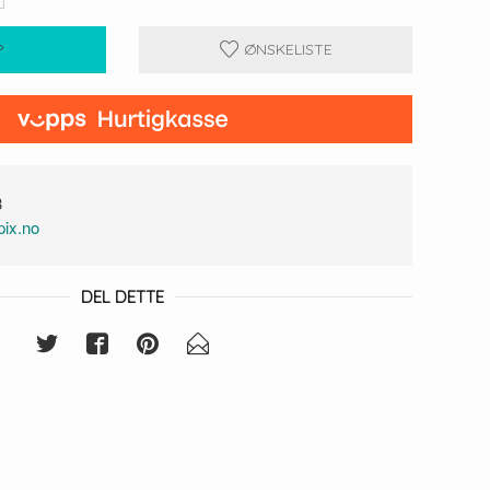
P
ØNSKELISTE
3
ix.no
DEL DETTE