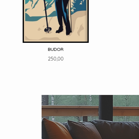
BUDOR
Pris
250,00
LES MER