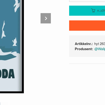
KJØ
Next
Artikkelnr.:
hyt 26
Produsent:
@Wallp