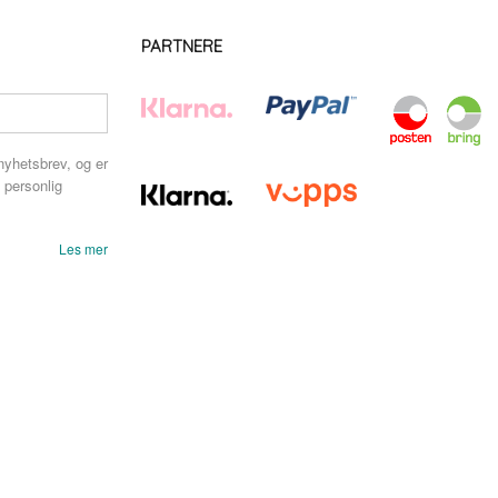
PARTNERE
nyhetsbrev, og er
 personlig
Les mer