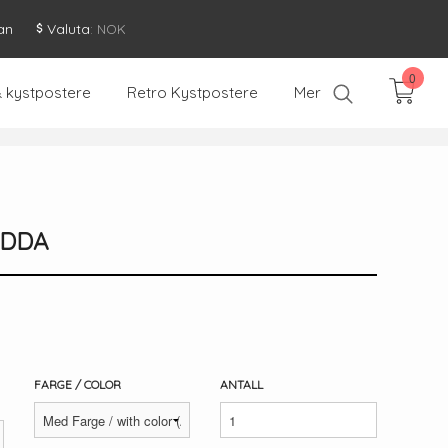
an
Valuta
: NOK
0
& kystpostere
Retro Kystpostere
Mer
IDDA
FARGE / COLOR
ANTALL