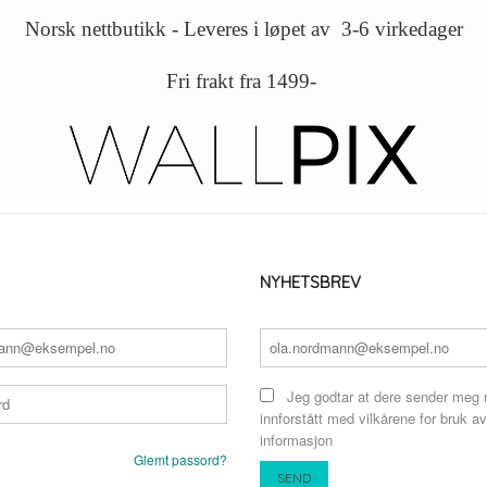
Norsk nettbutikk - Leveres i løpet av 3-6 virkedager
Fri frakt fra 1499-
NYHETSBREV
Jeg godtar at dere sender meg 
innforstått med vilkårene for bruk av
informasjon
Glemt passord?