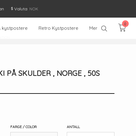
an
Valuta
: NOK
0
& kystpostere
Retro Kystpostere
Mer
DITION
I PÅ SKULDER , NORGE , 50S
FARGE / COLOR
ANTALL