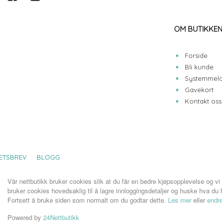
OM BUTIKKE
Forside
Bli kunde
Systemmeld
Gavekort
Kontakt oss
ETSBREV
BLOGG
Vår nettbutikk bruker cookies slik at du får en bedre kjøpsopplevelse og vi
bruker cookies hovedsaklig til å lagre innloggingsdetaljer og huske hva du h
Fortsett å bruke siden som normalt om du godtar dette.
Les mer
eller
endre
Powered by
24Nettbutikk