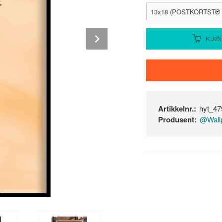
Next
KJØ
Artikkelnr.:
hyt_47
Produsent:
@Wallp