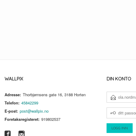
WALLPIX
DIN KONTO
Adresse:
Thorbjørnsens gate 16, 3188 Horten
E-
POSTADRESSE
Telefon:
45842299
DITT
E-post:
post@wallpix.no
PASSORD
Foretaksregisteret:
919802537