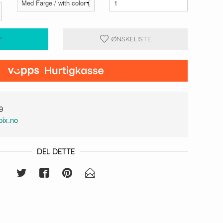
P
ØNSKELISTE
9
ix.no
DEL DETTE