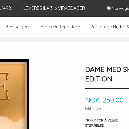
1499,-
LEVERES ILA 3-6 VIRKEDAGER
Norwegi
Bestselgere
Retro Hyttepostere
Personlige Hytte- 
E
RETRO TEKSTPOSTERE
DAME MED SKI PÅ SKULDER , NORGE , 50S E
DAME MED SK
EDITION
Pris
NOK
250,00
inkl. mva.
TRYKK FOR Å VELGE
STØRRELSE