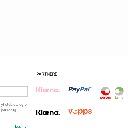
PARTNERE
nyhetsbrev, og er
 personlig
Les mer