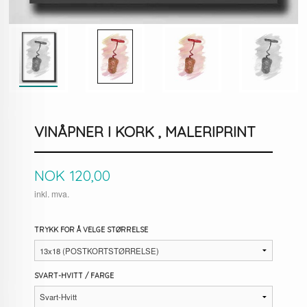
VINÅPNER I KORK , MALERIPRINT
Pris
NOK
120,00
inkl. mva.
TRYKK FOR Å VELGE STØRRELSE
SVART-HVITT / FARGE