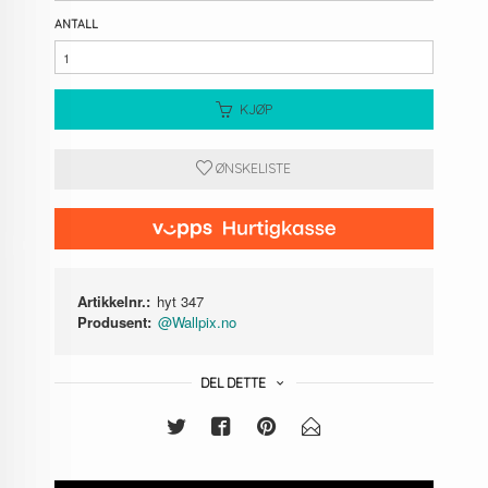
ANTALL
KJØP
ØNSKELISTE
Artikkelnr.:
hyt 347
Produsent:
@Wallpix.no
DEL DETTE