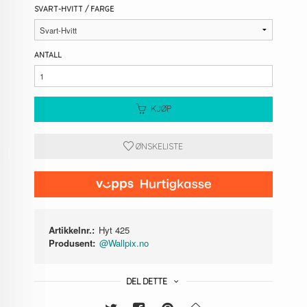
SVART-HVITT / FARGE
ANTALL
KJØP
ØNSKELISTE
Artikkelnr.:
Hyt 425
Produsent:
@Wallpix.no
DEL DETTE