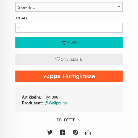
ANTALL
KJØP
ØNSKELISTE
Artikkelnr.:
Hyt 398
Produsent:
@Wallpix.no
DEL DETTE