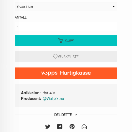
ANTALL
KJØP
ØNSKELISTE
Artikkelnr.:
Hyt 401
Produsent:
@Wallpix.no
DEL DETTE