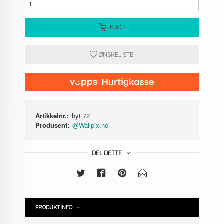
KJØP
ØNSKELISTE
Artikkelnr.:
hyt 72
Produsent:
@Wallpix.no
DEL DETTE
PRODUKTINFO