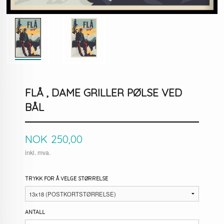
FLÅ , DAME GRILLER PØLSE VED
BÅL
Pris
NOK
250,00
inkl. mva.
TRYKK FOR Å VELGE STØRRELSE
ANTALL